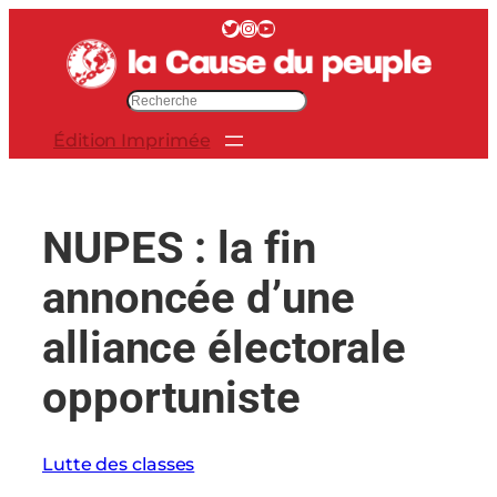
Aller
Twitter
Instagram
YouTube
au
contenu
R
e
Édition Imprimée
c
h
e
r
NUPES : la fin
c
h
annoncée d’une
e
r
alliance électorale
opportuniste
Lutte des classes