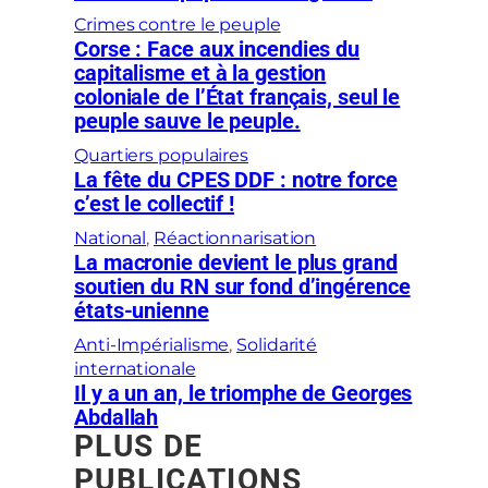
Crimes contre le peuple
Corse : Face aux incendies du
capitalisme et à la gestion
coloniale de l’État français, seul le
peuple sauve le peuple.
Quartiers populaires
La fête du CPES DDF : notre force
c’est le collectif !
National
, 
Réactionnarisation
La macronie devient le plus grand
soutien du RN sur fond d’ingérence
états-unienne
Anti-Impérialisme
, 
Solidarité
internationale
Il y a un an, le triomphe de Georges
Abdallah
PLUS DE
PUBLICATIONS