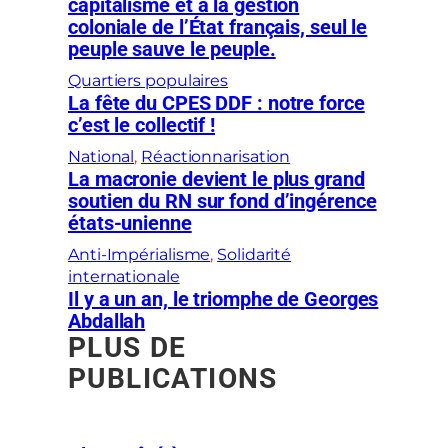
capitalisme et à la gestion
coloniale de l’État français, seul le
peuple sauve le peuple.
Quartiers populaires
La fête du CPES DDF : notre force
c’est le collectif !
National
, 
Réactionnarisation
La macronie devient le plus grand
soutien du RN sur fond d’ingérence
états-unienne
Anti-Impérialisme
, 
Solidarité
internationale
Il y a un an, le triomphe de Georges
Abdallah
PLUS DE
PUBLICATIONS