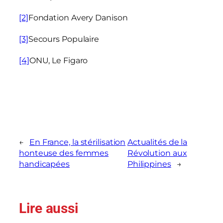
[2]
Fondation Avery Danison
[3]
Secours Populaire
[4]
ONU, Le Figaro
←
En France, la stérilisation
Actualités de la
honteuse des femmes
Révolution aux
handicapées
Philippines
→
Lire aussi