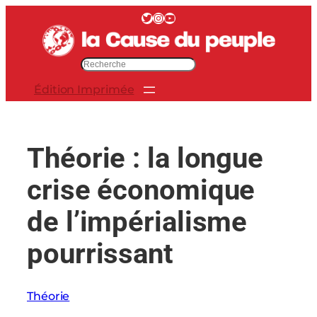
Aller
Twitter
Instagram
YouTube
au
contenu
R
e
Édition Imprimée
c
h
e
r
Théorie : la longue
c
h
crise économique
e
r
de l’impérialisme
pourrissant
Théorie