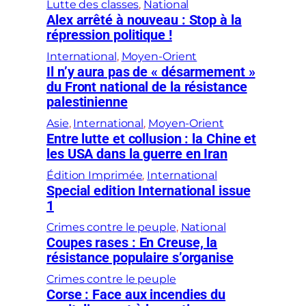
Lutte des classes
, 
National
Alex arrêté à nouveau : Stop à la
répression politique !
International
, 
Moyen-Orient
Il n’y aura pas de « désarmement »
du Front national de la résistance
palestinienne
Asie
, 
International
, 
Moyen-Orient
Entre lutte et collusion : la Chine et
les USA dans la guerre en Iran
Édition Imprimée
, 
International
Special edition International issue
1
Crimes contre le peuple
, 
National
Coupes rases : En Creuse, la
résistance populaire s’organise
Crimes contre le peuple
Corse : Face aux incendies du