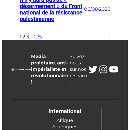
désarmement » du Front
06/08/2026
national de la résistance
palestinienne
1
2
3
…
275
→
Media
Suivez-
prolétaire, anti-
nous
Twitter
Insta
You
impérialiste et
sur nos
révolutionnaire
réseaux
!
:
International
Afrique
Amériques