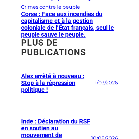
Crimes contre le peuple
Corse : Face aux incendies du
capitalisme et à la gestion
coloniale de l’État français, seul le
peuple sauve le peuple.
PLUS DE
PUBLICATIONS
Alex arrêté à nouveau :
Stop à la répression
11/03/2026
politique !
Inde : Déclaration du RSF
en soutien au
mouvement de
10/08/2026