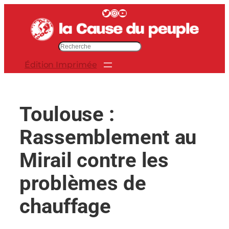
Aller
Twitter
Instagram
YouTube
au
contenu
R
e
Édition Imprimée
c
h
e
r
Toulouse :
c
h
Rassemblement au
e
r
Mirail contre les
problèmes de
chauffage