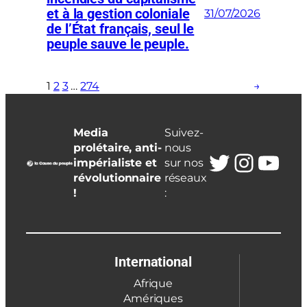
et à la gestion coloniale
31/07/2026
de l’État français, seul le
peuple sauve le peuple.
1
2
3
…
274
→
Media
Suivez-
prolétaire, anti-
nous
Twitter
Insta
You
impérialiste et
sur nos
révolutionnaire
réseaux
!
:
International
Afrique
Amériques