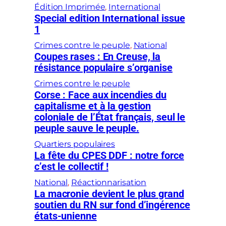
Édition Imprimée
, 
International
Special edition International issue
1
Crimes contre le peuple
, 
National
Coupes rases : En Creuse, la
résistance populaire s’organise
Crimes contre le peuple
Corse : Face aux incendies du
capitalisme et à la gestion
coloniale de l’État français, seul le
peuple sauve le peuple.
Quartiers populaires
La fête du CPES DDF : notre force
c’est le collectif !
National
, 
Réactionnarisation
La macronie devient le plus grand
soutien du RN sur fond d’ingérence
états-unienne