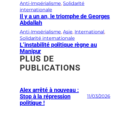
Anti-Impérialisme
, 
Solidarité
internationale
Il y a un an, le triomphe de Georges
Abdallah
Anti-Impérialisme
, 
Asie
, 
International
, 
Solidarité internationale
L’instabilité politique règne au
Manipur
PLUS DE
PUBLICATIONS
Alex arrêté à nouveau :
Stop à la répression
11/03/2026
politique !