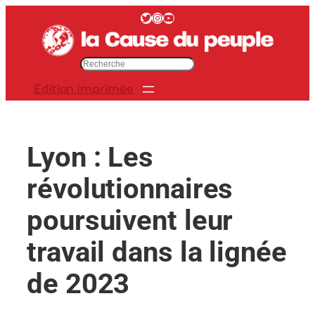
Aller
Twitter
Instagram
YouTube
au
contenu
R
e
Édition Imprimée
c
h
e
r
Lyon : Les
c
h
révolutionnaires
e
r
poursuivent leur
travail dans la lignée
de 2023