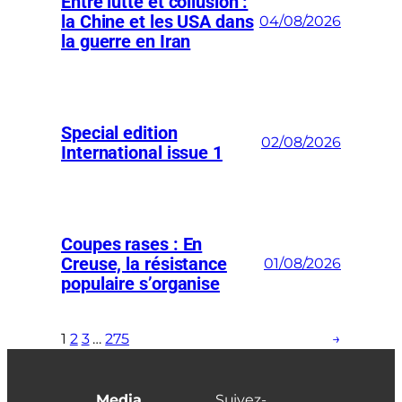
Entre lutte et collusion :
la Chine et les USA dans
04/08/2026
la guerre en Iran
Special edition
02/08/2026
International issue 1
Coupes rases : En
Creuse, la résistance
01/08/2026
populaire s’organise
1
2
3
…
275
→
Media
Suivez-