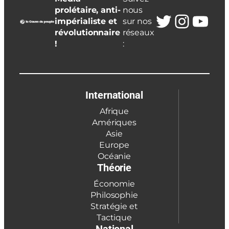
prolétaire, anti-
nous
Twitter
Insta
You
impérialiste et
sur nos
révolutionnaire
réseaux
!
:
International
Afrique
Amériques
Asie
Europe
Océanie
Théorie
Économie
Philosophie
Stratégie et
Tactique