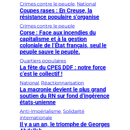
Crimes contre le peuple
, 
National
Coupes rases : En Creuse, la
résistance populaire s’organise
Crimes contre le peuple
Corse : Face aux incendies du
capitalisme et à la gestion
coloniale de l’État français, seul le
peuple sauve le peuple.
Quartiers populaires
La fête du CPES DDF : notre force
c’est le collectif !
National
, 
Réactionnarisation
La macronie devient le plus grand
soutien du RN sur fond d’ingérence
états-unienne
Anti-Impérialisme
, 
Solidarité
internationale
Il y a un an, le triomphe de Georges