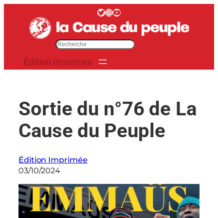
Aller
Twitter
Instagram
YouTube
au
contenu
R
e
Édition Imprimée
c
h
e
r
Sortie du n°76 de La
c
h
Cause du Peuple
e
r
Édition Imprimée
03/10/2024