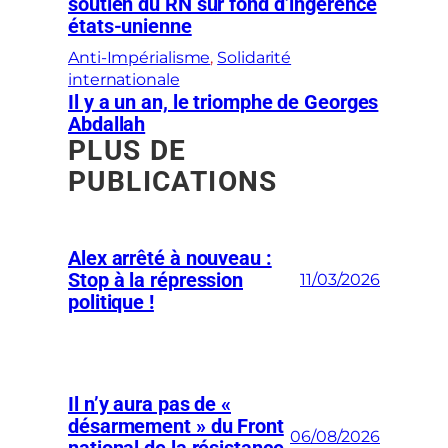
soutien du RN sur fond d’ingérence
états-unienne
Anti-Impérialisme
, 
Solidarité
internationale
Il y a un an, le triomphe de Georges
Abdallah
PLUS DE
PUBLICATIONS
Alex arrêté à nouveau :
Stop à la répression
11/03/2026
politique !
Il n’y aura pas de «
désarmement » du Front
06/08/2026