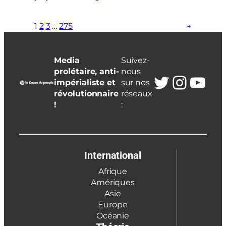
1
2
3
…
275
→
Media
Suivez-
prolétaire, anti-
nous
Twitter
Insta
You
impérialiste et
sur nos
révolutionnaire
réseaux
!
:
International
Afrique
Amériques
Asie
Europe
Océanie