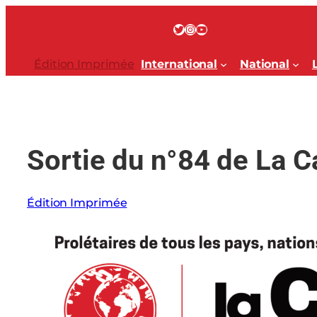
Aller
au
Twitter
Instagram
YouTube
contenu
Édition Imprimée
International
National
Sortie du n°84 de La 
Édition Imprimée