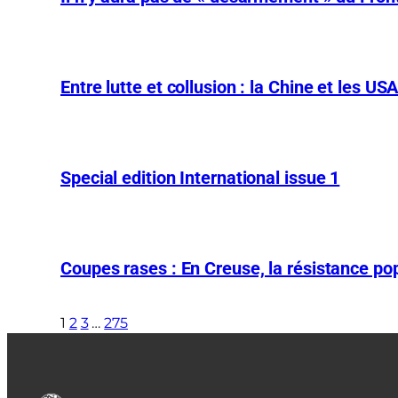
Entre lutte et collusion : la Chine et les US
Special edition International issue 1
Coupes rases : En Creuse, la résistance pop
1
2
3
…
275