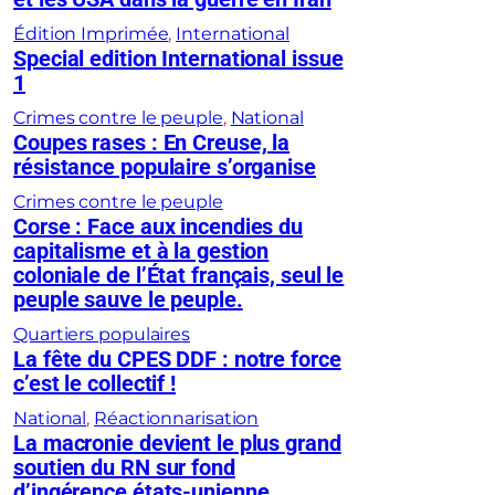
Édition Imprimée
, 
International
Special edition International issue
1
Crimes contre le peuple
, 
National
Coupes rases : En Creuse, la
résistance populaire s’organise
Crimes contre le peuple
Corse : Face aux incendies du
capitalisme et à la gestion
coloniale de l’État français, seul le
peuple sauve le peuple.
Quartiers populaires
La fête du CPES DDF : notre force
c’est le collectif !
National
, 
Réactionnarisation
La macronie devient le plus grand
soutien du RN sur fond
d’ingérence états-unienne