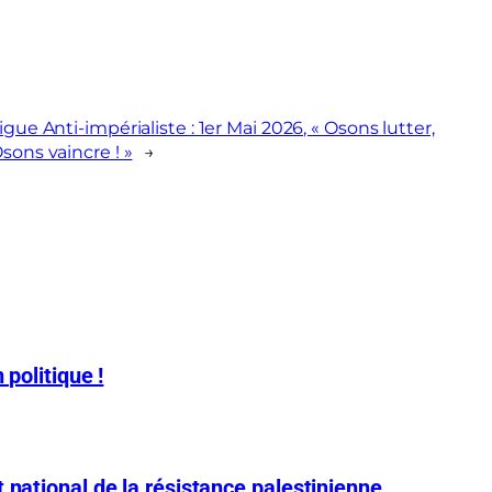
igue Anti-impérialiste : 1er Mai 2026, « Osons lutter,
sons vaincre ! »
→
 politique !
 national de la résistance palestinienne