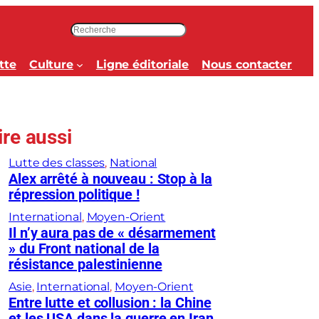
R
e
c
tte
Culture
Ligne éditoriale
Nous contacter
h
e
r
c
ire aussi
h
e
Lutte des classes
, 
National
r
Alex arrêté à nouveau : Stop à la
répression politique !
International
, 
Moyen-Orient
Il n’y aura pas de « désarmement
» du Front national de la
résistance palestinienne
Asie
, 
International
, 
Moyen-Orient
Entre lutte et collusion : la Chine
et les USA dans la guerre en Iran