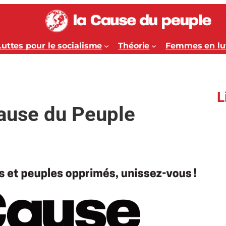
Luttes pour le socialisme
Théorie
Femmes en lu
L
Cause du Peuple