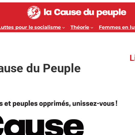
Luttes pour le socialisme
Théorie
Femmes en lu
L
Cause du Peuple