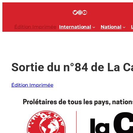
Aller
au
Twitter
Instagram
YouTube
contenu
Édition Imprimée
International
National
Sortie du n°84 de La 
Édition Imprimée