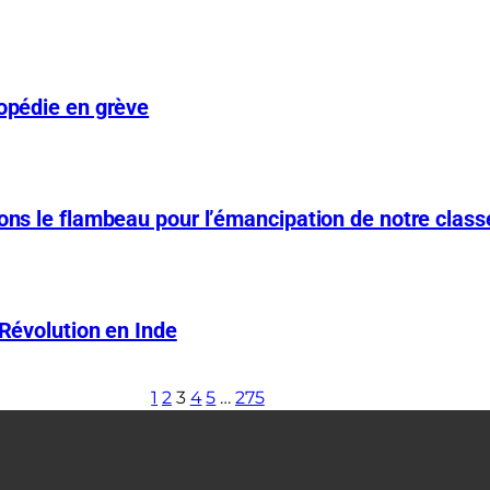
hopédie en grève
nons le flambeau pour l’émancipation de notre class
 Révolution en Inde
1
2
3
4
5
…
275