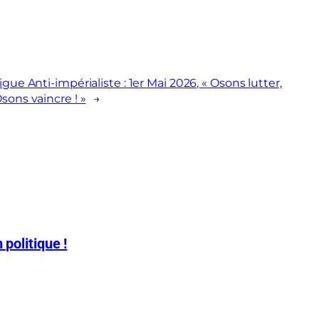
igue Anti-impérialiste : 1er Mai 2026, « Osons lutter,
sons vaincre ! »
→
 politique !