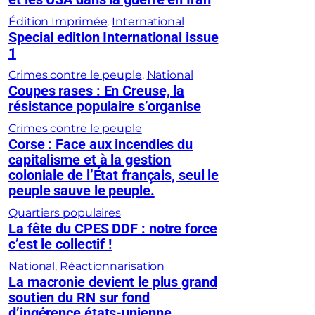
Édition Imprimée
, 
International
Special edition International issue
1
Crimes contre le peuple
, 
National
Coupes rases : En Creuse, la
résistance populaire s’organise
Crimes contre le peuple
Corse : Face aux incendies du
capitalisme et à la gestion
coloniale de l’État français, seul le
peuple sauve le peuple.
Quartiers populaires
La fête du CPES DDF : notre force
c’est le collectif !
National
, 
Réactionnarisation
La macronie devient le plus grand
soutien du RN sur fond
d’ingérence états-unienne