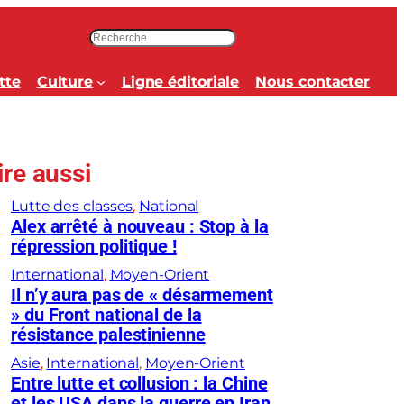
R
e
c
tte
Culture
Ligne éditoriale
Nous contacter
h
e
r
c
ire aussi
h
e
Lutte des classes
, 
National
r
Alex arrêté à nouveau : Stop à la
répression politique !
International
, 
Moyen-Orient
Il n’y aura pas de « désarmement
» du Front national de la
résistance palestinienne
Asie
, 
International
, 
Moyen-Orient
Entre lutte et collusion : la Chine
et les USA dans la guerre en Iran