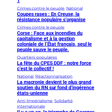
1
Crimes contre le peuple
, 
National
Coupes rases : En Creuse, la
résistance populaire s’organise
Crimes contre le peuple
Corse : Face aux incendies du
capitalisme et à la gestion
coloniale de l’État français, seul le
peuple sauve le peuple.
Quartiers populaires
La fête du CPES DDF : notre force
c’est le collectif !
National
, 
Réactionnarisation
La macronie devient le plus grand
soutien du RN sur fond d’ingérence
états-unienne
Anti-Impérialisme
, 
Solidarité
internationale