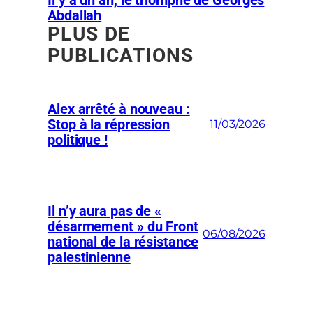
Il y a un an, le triomphe de Georges
Abdallah
PLUS DE
PUBLICATIONS
Alex arrêté à nouveau :
Stop à la répression
11/03/2026
politique !
Il n’y aura pas de «
désarmement » du Front
06/08/2026
national de la résistance
palestinienne