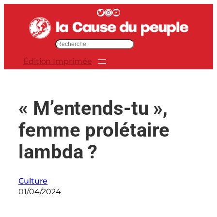
Aller
Twitter
Instagram
YouTube
au
contenu
R
e
Édition Imprimée
c
h
e
r
« M’entends-tu »,
c
h
femme prolétaire
e
r
lambda ?
Culture
01/04/2024