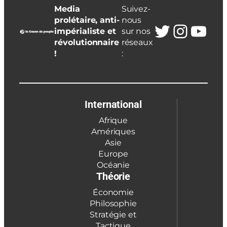
Media
Suivez-
prolétaire, anti-
nous
Twitter
Insta
You
impérialiste et
sur nos
révolutionnaire
réseaux
!
:
International
Afrique
Amériques
Asie
Europe
Océanie
Théorie
Économie
Philosophie
Stratégie et
Tactique