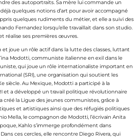
indre des autoportraits. Sa mère lui commande un
a déjà quelques notions d’art pour avoir accompagné
appris quelques rudiments du métier, et elle a suivi des
nando Fernandez lorsqu’elle travaillait dans son studio.
t et réalise ses premières œuvres.
 joue un rôle actif dans la lutte des classes, luttant
ina Modotti, communiste italienne en exil dans le
iste, qui joue un rôle internationaliste important en
national (SRI), une organisation qui soutient les
 siècle. Au Mexique, Modotti a participé à la
I et a développé un travail politique révolutionnaire
lle a créé la Ligue des jeunes communistes, grâce à
tiques et artistiques ainsi que des réfugiés politiques
nio Mella, le compagnon de Modotti, l’écrivain Anita
 époque, Kahlo s’immerge profondément dans
 Dans ces cercles, elle rencontre Diego Rivera, qui