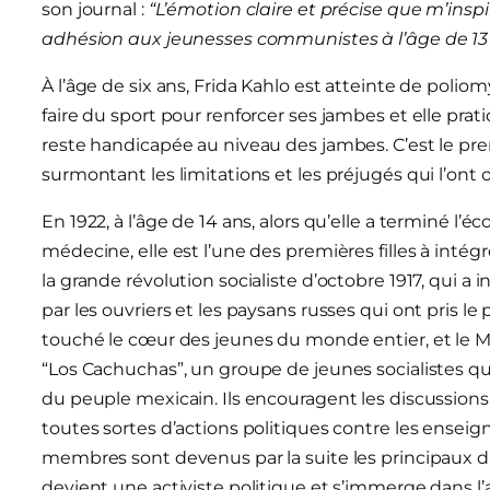
son journal :
“L’émotion claire et précise que m’inspi
adhésion aux jeunesses communistes à l’âge de 13
À l’âge de six ans, Frida Kahlo est atteinte de poli
faire du sport pour renforcer ses jambes et elle pratiq
reste handicapée au niveau des jambes. C’est le pre
surmontant les limitations et les préjugés qui l’ont o
En 1922, à l’âge de 14 ans, alors qu’elle a terminé l’é
médecine, elle est l’une des premières filles à intég
la grande révolution socialiste d’octobre 1917, qui a
par les ouvriers et les paysans russes qui ont pris le
touché le cœur des jeunes du monde entier, et le Mex
“Los Cachuchas”, un groupe de jeunes socialistes qu
du peuple mexicain. Ils encouragent les discussions 
toutes sortes d’actions politiques contre les enseig
membres sont devenus par la suite les principaux di
devient une activiste politique et s’immerge dans l