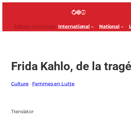
Aller
au
Twitter
Instagram
YouTube
contenu
Édition Imprimée
International
National
Frida Kahlo, de la tragé
Culture
 · 
Femmes en Lutte
Translator