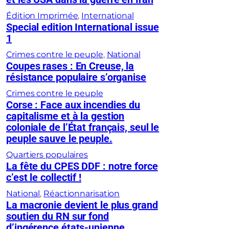
Édition Imprimée
, 
International
Special edition International issue
1
Crimes contre le peuple
, 
National
Coupes rases : En Creuse, la
résistance populaire s’organise
Crimes contre le peuple
Corse : Face aux incendies du
capitalisme et à la gestion
coloniale de l’État français, seul le
peuple sauve le peuple.
Quartiers populaires
La fête du CPES DDF : notre force
c’est le collectif !
National
, 
Réactionnarisation
La macronie devient le plus grand
soutien du RN sur fond
d’ingérence états-unienne