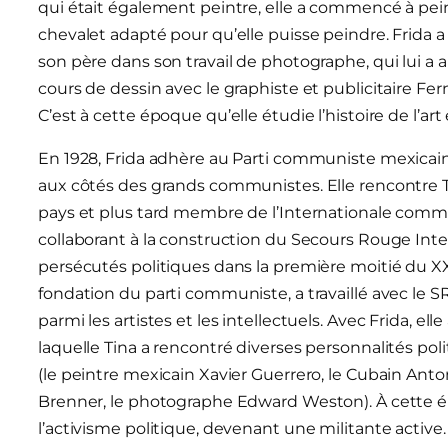
qui était également peintre, elle a commencé à pe
chevalet adapté pour qu’elle puisse peindre. Frida 
son père dans son travail de photographe, qui lui a 
cours de dessin avec le graphiste et publicitaire Fer
C’est à cette époque qu’elle étudie l’histoire de l’ar
En 1928, Frida adhère au Parti communiste mexicain et
aux côtés des grands communistes. Elle rencontre T
pays et plus tard membre de l’Internationale commun
collaborant à la construction du Secours Rouge Inter
persécutés politiques dans la première moitié du XXe
fondation du parti communiste, a travaillé avec le SR
parmi les artistes et les intellectuels. Avec Frida, e
laquelle Tina a rencontré diverses personnalités poli
(le peintre mexicain Xavier Guerrero, le Cubain Anto
Brenner, le photographe Edward Weston). À cette
l’activisme politique, devenant une militante active.