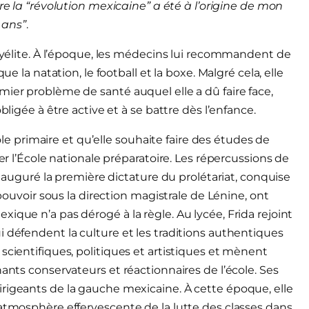
re la “révolution mexicaine”
a été à l’origine de mon
 ans”
.
omyélite. À l’époque, les médecins lui recommandent de
ue la natation, le football et la boxe. Malgré cela, elle
mier problème de santé auquel elle a dû faire face,
bligée à être active et à se battre dès l’enfance.
cole primaire et qu’elle souhaite faire des études de
rer l’École nationale préparatoire. Les répercussions de
 inauguré la première dictature du prolétariat, conquise
 pouvoir sous la direction magistrale de Lénine, ont
ique n’a pas dérogé à la règle. Au lycée, Frida rejoint
i défendent la culture et les traditions authentiques
scientifiques, politiques et artistiques et mènent
nants conservateurs et réactionnaires de l’école. Ses
rigeants de la gauche mexicaine. À cette époque, elle
’atmosphère effervescente de la lutte des classes dans