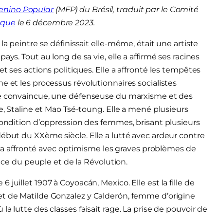
enino Popular
(MFP) du Brésil, traduit par le Comité
oque
le 6 décembre 2023.
la peintre se définissait elle-même, était une artiste
ays. Tout au long de sa vie, elle a affirmé ses racines
t ses actions politiques. Elle a affronté les tempêtes
e et les processus révolutionnaires socialistes
e convaincue, une défenseuse du marxisme et des
e, Staline et Mao Tsé-toung.
Elle a mené plusieurs
 condition d’oppression des femmes, brisant plusieurs
début du XXème siècle. Elle a lutté avec ardeur contre
lle a affronté avec optimisme les graves problèmes de
vice du peuple et de la Révolution.
juillet 1907 à Coyoacán, Mexico. Elle est la fille de
et de Matilde Gonzalez y Calderón, femme d’origine
a lutte des classes faisait rage. La prise de pouvoir de