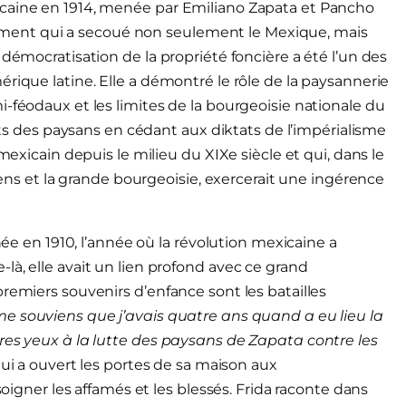
icaine en 1914, menée par Emiliano Zapata et Pancho
vénement qui a secoué non seulement le Mexique, mais
 démocratisation de la propriété foncière a été l’un des
rique latine. Elle a démontré le rôle de la paysannerie
-féodaux et les limites de la bourgeoisie nationale du
rêts des paysans en cédant aux diktats de l’impérialisme
mexicain depuis le milieu du XIXe siècle et qui, dans le
riens et la grande bourgeoisie, exercerait une ingérence
née en 1910, l’année où la révolution mexicaine a
là, elle avait un lien profond avec ce grand
remiers souvenirs d’enfance sont les batailles
me souviens que j’avais quatre ans quand a eu lieu la
res yeux à la lutte des paysans de Zapata contre les
 qui a ouvert les portes de sa maison aux
soigner les affamés et les blessés. Frida raconte dans