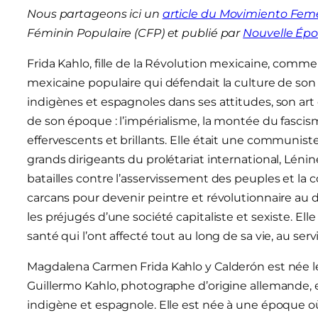
Nous partageons ici un
article du Movimiento Fem
Féminin Populaire (CFP) et publié par
Nouvelle Ép
Frida Kahlo, fille de la Révolution mexicaine, comme 
mexicaine populaire qui défendait la culture de son p
indigènes et espagnoles dans ses attitudes, son art e
de son époque : l’impérialisme, la montée du fascism
effervescents et brillants.
Elle était une communist
grands dirigeants du prolétariat international, Lénin
batailles contre l’asservissement des peuples et la
carcans pour devenir peintre et révolutionnaire au 
les préjugés d’une société capitaliste et sexiste. E
santé qui l’ont affecté tout au long de sa vie, au ser
Magdalena Carmen Frida Kahlo y Calderón est née le 6 
Guillermo Kahlo, photographe d’origine allemande, 
indigène et espagnole. Elle est née à une époque où l