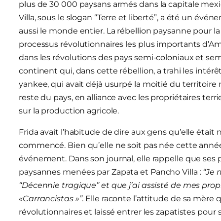
plus de 30 000 paysans armés dans la capitale mex
Villa, sous le slogan “Terre et liberté”, a été un é
aussi le monde entier. La rébellion paysanne pour la
processus révolutionnaires les plus importants d’Amé
dans les révolutions des pays semi-coloniaux et semi
continent qui, dans cette rébellion, a trahi les inté
yankee, qui avait déjà usurpé la moitié du territoire 
reste du pays, en alliance avec les propriétaires ter
sur la production agricole.
Frida avait l’habitude de dire aux gens qu’elle était 
commencé. Bien qu’elle ne soit pas née cette année-
événement. Dans son journal, elle rappelle que ses p
paysannes menées par Zapata et Pancho Villa :
“Je 
“Décennie tragique” et que j’ai assisté de mes prop
«Carrancistas »”
. Elle raconte l’attitude de sa mère
révolutionnaires et laissé entrer les zapatistes pour 