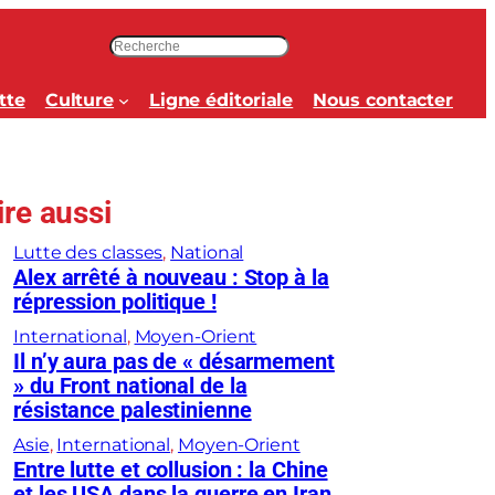
R
e
c
tte
Culture
Ligne éditoriale
Nous contacter
h
e
r
c
ire aussi
h
e
Lutte des classes
, 
National
r
Alex arrêté à nouveau : Stop à la
répression politique !
International
, 
Moyen-Orient
Il n’y aura pas de « désarmement
» du Front national de la
résistance palestinienne
Asie
, 
International
, 
Moyen-Orient
Entre lutte et collusion : la Chine
et les USA dans la guerre en Iran