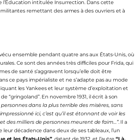
 l’Éducation intitulée Insurrection. Dans cette
ilitantes remettant des armes à des ouvriers et à
nt vécu ensemble pendant quatre ans aux États-Unis, où
ales. Ce sont des années très difficiles pour Frida, qui
mes de santé s’aggravent lorsqu’elle doit être
dans ce pays impérialiste et ne s’adapte pas au mode
ritiquant les Yankees et leur système d’exploitation et
it de “gringoland”. En novembre 1931, il écrit à son
e personnes dans la plus terrible des misères, sans
impressionné ici, c’est qu’il est étonnant de voir les
ers et des milliers de personnes meurent de faim…”
. Il a
e leur décadence dans deux de ses tableaux, l’un
ue et les États-Unis”
, datant de 1932, et l’autre
“Là,