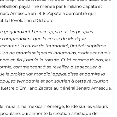
 rébellion paysanne menée par Emiliano Zapata et
enaro Amescua en 1918, Zapata a démontré qu’il
et la Révolution d’Octobre :
ce gagneraient beaucoup, si tous les peuples
rope comprenaient que la cause du Mexique
présentent la cause de l’humanité, l’intérêt suprême
il y a de grands seigneurs inhumains, avides et cruels
e en fils jusqu’à la torture. Et ici, comme là-bas, les
mie, commencent à se réveiller, à se secouer, à
 que le prolétariat mondial applaudisse et admire la
ppui, sa sympathie et son soutien à cette révolution
”
(Lettre d’Emiliano Zapata au général Jenaro Amescua,
, le muralisme mexicain émerge, fondé sur les valeurs
populaire, qui alimente la création artistique de