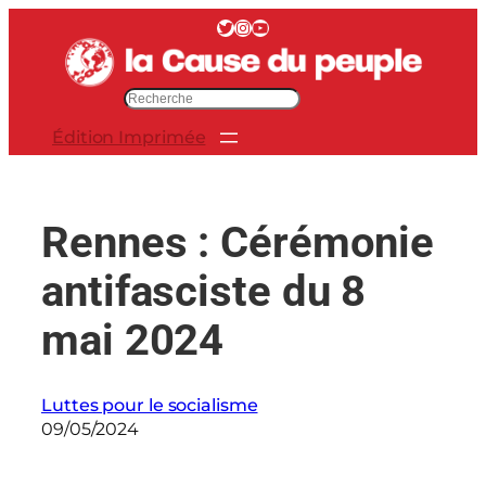
Aller
Twitter
Instagram
YouTube
au
contenu
R
e
Édition Imprimée
c
h
e
r
Rennes : Cérémonie
c
h
antifasciste du 8
e
r
mai 2024
Luttes pour le socialisme
09/05/2024