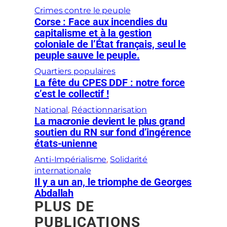
Crimes contre le peuple
Corse : Face aux incendies du
capitalisme et à la gestion
coloniale de l’État français, seul le
peuple sauve le peuple.
Quartiers populaires
La fête du CPES DDF : notre force
c’est le collectif !
National
, 
Réactionnarisation
La macronie devient le plus grand
soutien du RN sur fond d’ingérence
états-unienne
Anti-Impérialisme
, 
Solidarité
internationale
Il y a un an, le triomphe de Georges
Abdallah
PLUS DE
PUBLICATIONS