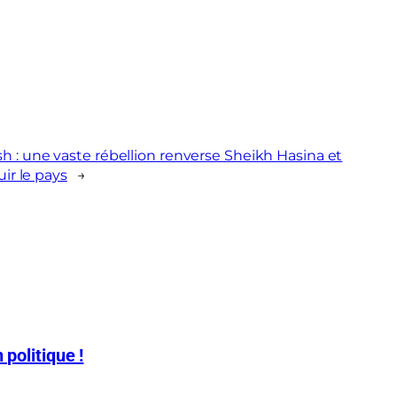
 : une vaste rébellion renverse Sheikh Hasina et
fuir le pays
→
 politique !