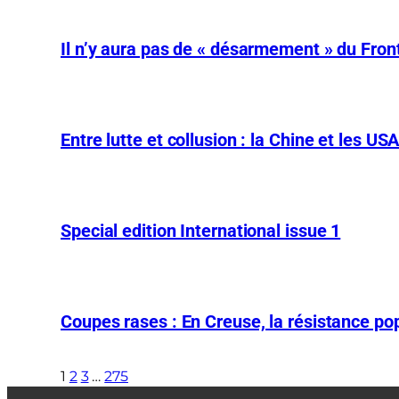
Il n’y aura pas de « désarmement » du Front
Entre lutte et collusion : la Chine et les US
Special edition International issue 1
Coupes rases : En Creuse, la résistance pop
1
2
3
…
275