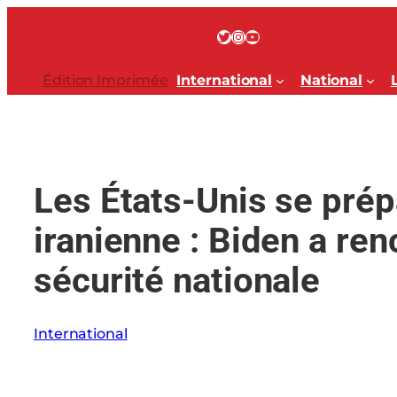
Aller
au
Twitter
Instagram
YouTube
contenu
Édition Imprimée
International
National
Les États-Unis se prépa
iranienne : Biden a re
sécurité nationale
International