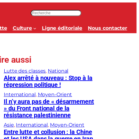
R
e
c
tte
Culture
Ligne éditoriale
Nous contacter
h
e
r
c
ire aussi
h
e
Lutte des classes
, 
National
r
Alex arrêté à nouveau : Stop à la
répression politique !
International
, 
Moyen-Orient
Il n’y aura pas de « désarmement
» du Front national de la
résistance palestinienne
Asie
, 
International
, 
Moyen-Orient
Entre lutte et collusion : la Chine
et les USA dans la guerre en Iran