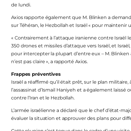
de lundi.
Axios rapporte également que M. Blinken a demandé
sur Téhéran, le Hezbollah et Israël « pour mainteni
« Contrairement à l’attaque iranienne contre Israël le 
350 drones et missiles d’attaque vers Israël, et Israël,
pour intercepter la plupart d’entre eux – M. Blinken
n’est pas claire », a rapporté Axios.
Frappes préventives
Israël a réaffirmé qu’il était prêt, sur le plan militair
l’assassinat d’Ismail Haniyeh et a également laissé 
contre l’Iran et le Hezbollah.
L’armée israélienne a déclaré que le chef d’état-majo
évaluer la situation et approuver des plans pour diff
Cette réunion s’est tenue dans le cadre d’une vi