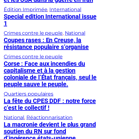
Édition Imprimée
, 
International
Special edition International issue
1
Crimes contre le peuple
, 
National
Coupes rases : En Creuse, la
résistance populaire s’organise
Crimes contre le peuple
Corse : Face aux incendies du
capitalisme et à la gestion
coloniale de l’État français, seul le
peuple sauve le peuple.
Quartiers populaires
La fête du CPES DDF : notre force
c’est le collectif !
National
, 
Réactionnarisation
La macronie devient le plus grand
soutien du RN sur fond
d’ingérence états-unienne