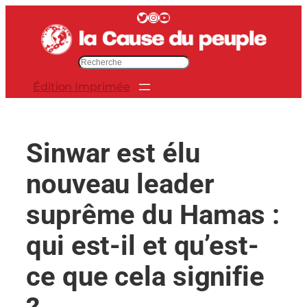
Aller
Twitter
Instagram
YouTube
au
contenu
R
e
Édition Imprimée
c
h
e
r
Sinwar est élu
c
h
nouveau leader
e
r
suprême du Hamas :
qui est-il et qu’est-
ce que cela signifie