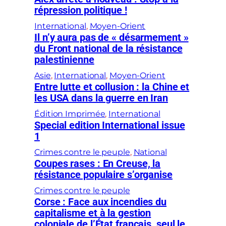
répression politique !
International
, 
Moyen-Orient
Il n’y aura pas de « désarmement »
du Front national de la résistance
palestinienne
Asie
, 
International
, 
Moyen-Orient
Entre lutte et collusion : la Chine et
les USA dans la guerre en Iran
Édition Imprimée
, 
International
Special edition International issue
1
Crimes contre le peuple
, 
National
Coupes rases : En Creuse, la
résistance populaire s’organise
Crimes contre le peuple
Corse : Face aux incendies du
capitalisme et à la gestion
coloniale de l’État français, seul le