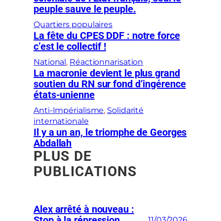
peuple sauve le peuple.
Quartiers populaires
La fête du CPES DDF : notre force
c’est le collectif !
National
, 
Réactionnarisation
La macronie devient le plus grand
soutien du RN sur fond d’ingérence
états-unienne
Anti-Impérialisme
, 
Solidarité
internationale
Il y a un an, le triomphe de Georges
Abdallah
PLUS DE
PUBLICATIONS
Alex arrêté à nouveau :
Stop à la répression
11/03/2026