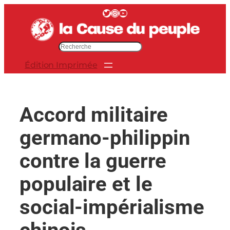
Aller
Twitter
Instagram
YouTube
au
contenu
R
e
Édition Imprimée
c
h
e
r
Accord militaire
c
h
germano-philippin
e
r
contre la guerre
populaire et le
social-impérialisme