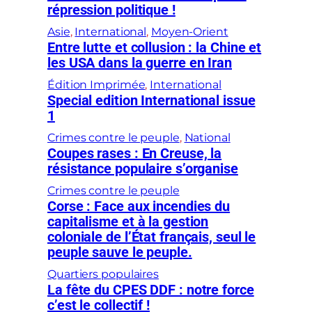
répression politique !
Asie
, 
International
, 
Moyen-Orient
Entre lutte et collusion : la Chine et
les USA dans la guerre en Iran
Édition Imprimée
, 
International
Special edition International issue
1
Crimes contre le peuple
, 
National
Coupes rases : En Creuse, la
résistance populaire s’organise
Crimes contre le peuple
Corse : Face aux incendies du
capitalisme et à la gestion
coloniale de l’État français, seul le
peuple sauve le peuple.
Quartiers populaires
La fête du CPES DDF : notre force
c’est le collectif !