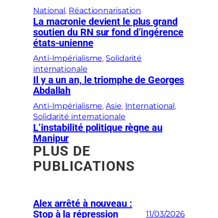
National
, 
Réactionnarisation
La macronie devient le plus grand
soutien du RN sur fond d’ingérence
états-unienne
Anti-Impérialisme
, 
Solidarité
internationale
Il y a un an, le triomphe de Georges
Abdallah
Anti-Impérialisme
, 
Asie
, 
International
, 
Solidarité internationale
L’instabilité politique règne au
Manipur
PLUS DE
PUBLICATIONS
Alex arrêté à nouveau :
Stop à la répression
11/03/2026