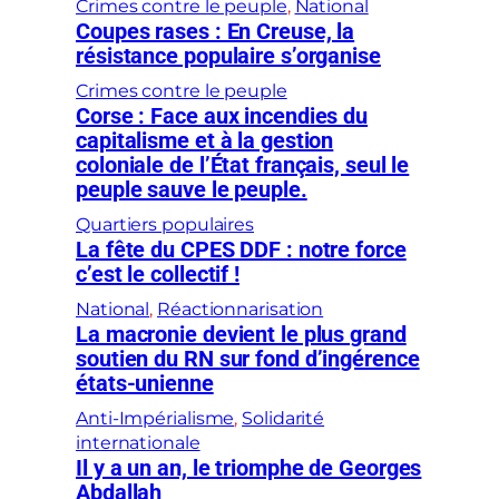
Crimes contre le peuple
, 
National
Coupes rases : En Creuse, la
résistance populaire s’organise
Crimes contre le peuple
Corse : Face aux incendies du
capitalisme et à la gestion
coloniale de l’État français, seul le
peuple sauve le peuple.
Quartiers populaires
La fête du CPES DDF : notre force
c’est le collectif !
National
, 
Réactionnarisation
La macronie devient le plus grand
soutien du RN sur fond d’ingérence
états-unienne
Anti-Impérialisme
, 
Solidarité
internationale
Il y a un an, le triomphe de Georges
Abdallah