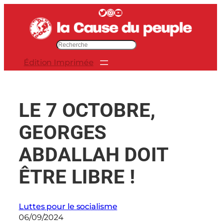
Aller
Twitter
Instagram
YouTube
au
contenu
R
e
Édition Imprimée
c
h
e
r
LE 7 OCTOBRE,
c
h
GEORGES
e
r
ABDALLAH DOIT
ÊTRE LIBRE !
Luttes pour le socialisme
06/09/2024