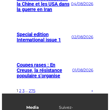
la Chine et les USA dans
04/08/2026
la guerre en Iran
Special edition
02/08/2026
International issue 1
Coupes rases : En
Creuse, la résistance
01/08/2026
populaire s’organise
1
2
3
…
275
→
Media
Suivez-