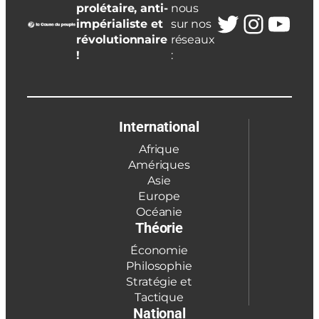
prolétaire, anti-
nous
Twitter
Insta
You
impérialiste et
sur nos
révolutionnaire
réseaux
!
:
International
Afrique
Amériques
Asie
Europe
Océanie
Théorie
Économie
Philosophie
Stratégie et
Tactique
National