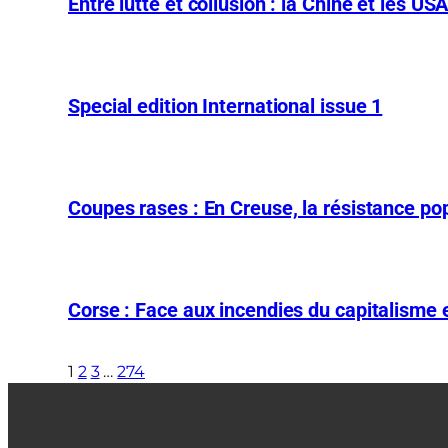
Entre lutte et collusion : la Chine et les US
Special edition International issue 1
Coupes rases : En Creuse, la résistance pop
Corse : Face aux incendies du capitalisme et
1
2
3
…
274