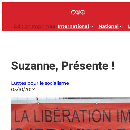
Aller
au
Twitter
Instagram
YouTube
contenu
Édition Imprimée
International
National
Suzanne, Présente !
Luttes pour le socialisme
03/10/2024