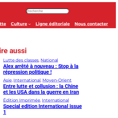
R
e
c
tte
Culture
Ligne éditoriale
Nous contacter
h
e
r
c
ire aussi
h
e
Lutte des classes
, 
National
r
Alex arrêté à nouveau : Stop à la
répression politique !
Asie
, 
International
, 
Moyen-Orient
Entre lutte et collusion : la Chine
et les USA dans la guerre en Iran
Édition Imprimée
, 
International
Special edition International issue
1