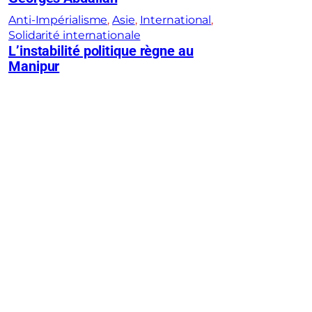
Anti-Impérialisme
, 
Asie
, 
International
, 
Solidarité internationale
L’instabilité politique règne au
Manipur