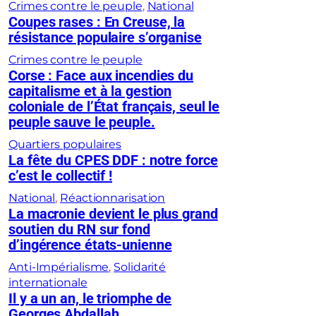
Crimes contre le peuple
, 
National
Coupes rases : En Creuse, la
résistance populaire s’organise
Crimes contre le peuple
Corse : Face aux incendies du
capitalisme et à la gestion
coloniale de l’État français, seul le
peuple sauve le peuple.
Quartiers populaires
La fête du CPES DDF : notre force
c’est le collectif !
National
, 
Réactionnarisation
La macronie devient le plus grand
soutien du RN sur fond
d’ingérence états-unienne
Anti-Impérialisme
, 
Solidarité
internationale
Il y a un an, le triomphe de
Georges Abdallah