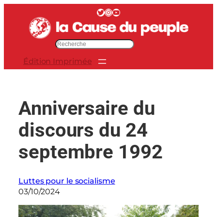
Aller
Twitter
Instagram
YouTube
au
contenu
R
e
Édition Imprimée
c
h
e
r
Anniversaire du
c
h
discours du 24
e
r
septembre 1992
Luttes pour le socialisme
03/10/2024