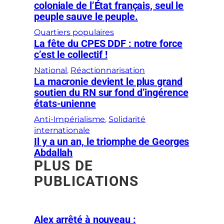
coloniale de l’État français, seul le
peuple sauve le peuple.
Quartiers populaires
La fête du CPES DDF : notre force
c’est le collectif !
National
, 
Réactionnarisation
La macronie devient le plus grand
soutien du RN sur fond d’ingérence
états-unienne
Anti-Impérialisme
, 
Solidarité
internationale
Il y a un an, le triomphe de Georges
Abdallah
PLUS DE
PUBLICATIONS
Alex arrêté à nouveau :