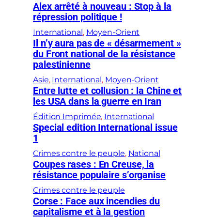
Alex arrêté à nouveau : Stop à la
répression politique !
International
, 
Moyen-Orient
Il n’y aura pas de « désarmement »
du Front national de la résistance
palestinienne
Asie
, 
International
, 
Moyen-Orient
Entre lutte et collusion : la Chine et
les USA dans la guerre en Iran
Édition Imprimée
, 
International
Special edition International issue
1
Crimes contre le peuple
, 
National
Coupes rases : En Creuse, la
résistance populaire s’organise
Crimes contre le peuple
Corse : Face aux incendies du
capitalisme et à la gestion