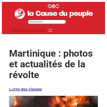
Aller
Twitter
Instagram
YouTube
au
contenu
R
e
Édition Imprimée
c
h
e
r
Martinique : photos
c
h
et actualités de la
e
r
révolte
Lutte des classes