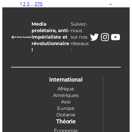
1
2
3
…
275
→
Media
Suivez-
prolétaire, anti-
nous
Twitter
Insta
You
impérialiste et
sur nos
révolutionnaire
réseaux
!
:
International
Afrique
Amériques
Asie
Europe
Océanie
Théorie
Économie