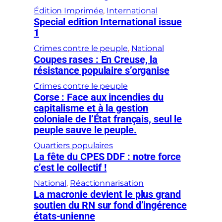
Édition Imprimée
, 
International
Special edition International issue
1
Crimes contre le peuple
, 
National
Coupes rases : En Creuse, la
résistance populaire s’organise
Crimes contre le peuple
Corse : Face aux incendies du
capitalisme et à la gestion
coloniale de l’État français, seul le
peuple sauve le peuple.
Quartiers populaires
La fête du CPES DDF : notre force
c’est le collectif !
National
, 
Réactionnarisation
La macronie devient le plus grand
soutien du RN sur fond d’ingérence
états-unienne