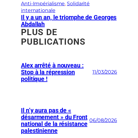
Anti-Impérialisme
, 
Solidarité
internationale
Il y a un an, le triomphe de Georges
Abdallah
PLUS DE
PUBLICATIONS
Alex arrêté à nouveau :
Stop à la répression
11/03/2026
politique !
Il n’y aura pas de «
désarmement » du Front
06/08/2026
national de la résistance
palestinienne