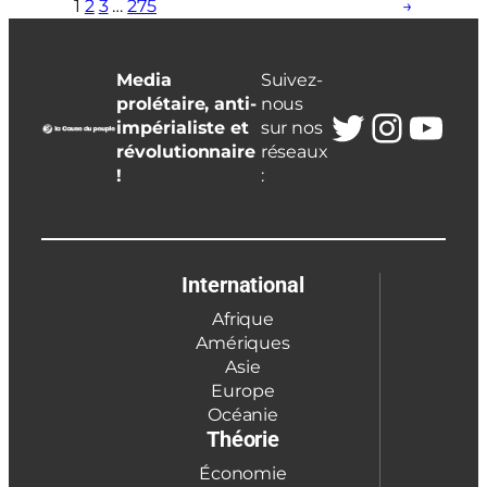
1
2
3
…
275
→
Media
Suivez-
prolétaire, anti-
nous
Twitter
Insta
You
impérialiste et
sur nos
révolutionnaire
réseaux
!
:
International
Afrique
Amériques
Asie
Europe
Océanie
Théorie
Économie