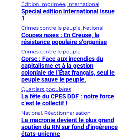
Édition Imprimée
, 
International
Special edition International issue
1
Crimes contre le peuple
, 
National
Coupes rases : En Creuse, la
résistance populaire s’organise
Crimes contre le peuple
Corse : Face aux incendies du
capitalisme et à la gestion
coloniale de l’État français, seul le
peuple sauve le peuple.
Quartiers populaires
La fête du CPES DDF : notre force
c’est le collectif !
National
, 
Réactionnarisation
La macronie devient le plus grand
soutien du RN sur fond d’ingérence
états-unienne