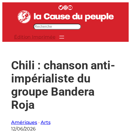
Aller
Twitter
Instagram
YouTube
au
contenu
R
e
Édition Imprimée
c
h
e
r
Chili : chanson anti-
c
h
impérialiste du
e
r
groupe Bandera
Roja
Amériques
 · 
Arts
12/06/2026