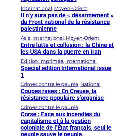
International
, 
Moyen-Orient
Il n’y aura pas de « désarmement »
du Front national de la résistance
palestinienne
Asie
, 
International
, 
Moyen-Orient
Entre lutte et collusion : la Chine et
les USA dans la guerre en Iran
Édition Imprimée
, 
International
Special edition International issue
1
Crimes contre le peuple
, 
National
Coupes rases : En Creuse, la
résistance populaire s’organise
Crimes contre le peuple
Corse : Face aux incendies du
capitalisme et à la gestion
coloniale de l’État français, seul le
peuple sauve le peuple.