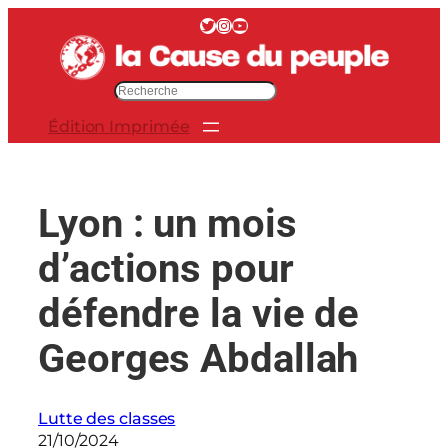
Aller
Twitter
Instagram
YouTube
au
contenu
R
e
Édition Imprimée
c
h
e
r
Lyon : un mois
c
h
d’actions pour
e
r
défendre la vie de
Georges Abdallah
Lutte des classes
21/10/2024