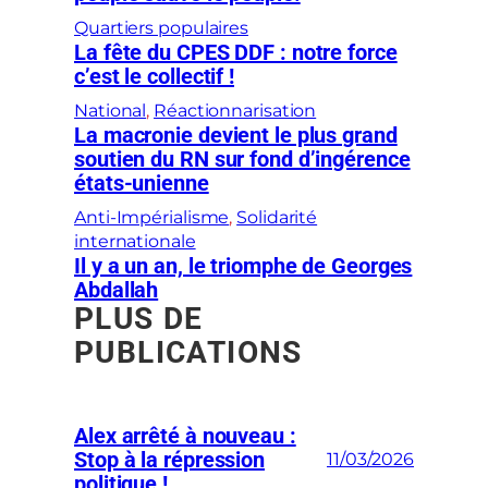
Quartiers populaires
La fête du CPES DDF : notre force
c’est le collectif !
National
, 
Réactionnarisation
La macronie devient le plus grand
soutien du RN sur fond d’ingérence
états-unienne
Anti-Impérialisme
, 
Solidarité
internationale
Il y a un an, le triomphe de Georges
Abdallah
PLUS DE
PUBLICATIONS
Alex arrêté à nouveau :
Stop à la répression
11/03/2026
politique !