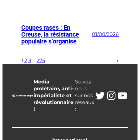
Coupes rases : En
Creuse, la résistance
01/08/2026
populaire s’organise
1
2
3
…
275
→
Media
Suivez-
prolétaire, anti-
nous
Twitter
Insta
You
impérialiste et
sur nos
révolutionnaire
réseaux
!
: