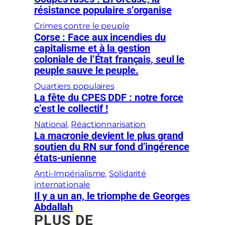
résistance populaire s’organise
Crimes contre le peuple
Corse : Face aux incendies du
capitalisme et à la gestion
coloniale de l’État français, seul le
peuple sauve le peuple.
Quartiers populaires
La fête du CPES DDF : notre force
c’est le collectif !
National
, 
Réactionnarisation
La macronie devient le plus grand
soutien du RN sur fond d’ingérence
états-unienne
Anti-Impérialisme
, 
Solidarité
internationale
Il y a un an, le triomphe de Georges
Abdallah
PLUS DE