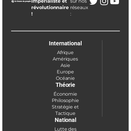
Twitter
Insta
You
impérialiste et
sur nos
révolutionnaire
réseaux
!
:
International
Afrique
Amériques
Asie
Europe
Océanie
Théorie
Économie
Philosophie
Stratégie et
Tactique
National
Lutte des