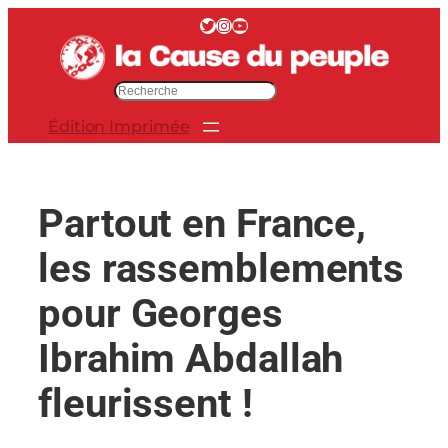
Aller
Twitter
Instagram
YouTube
au
contenu
R
e
Édition Imprimée
c
h
e
r
Partout en France,
c
h
les rassemblements
e
r
pour Georges
Ibrahim Abdallah
fleurissent !