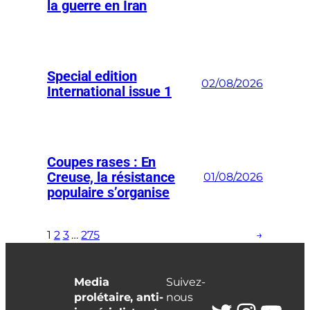
la guerre en Iran
Special edition
02/08/2026
International issue 1
Coupes rases : En
Creuse, la résistance
01/08/2026
populaire s’organise
1
2
3
…
275
→
Media
Suivez-
prolétaire, anti-
nous