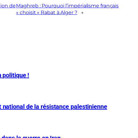
tion de
Maghreb : Pourquoi l’impérialisme français
« choisit » Rabat à Alger ?
→
 politique !
 national de la résistance palestinienne
A dans la guerre en Iran