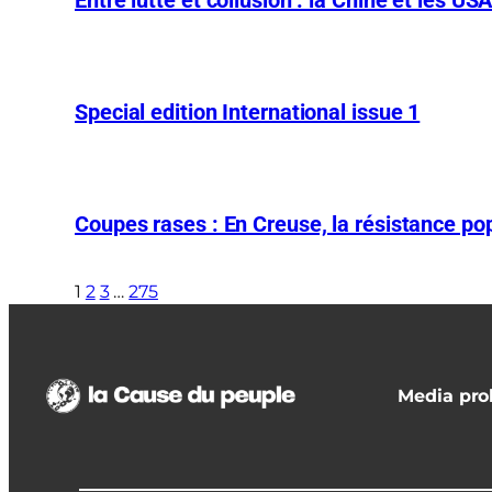
Special edition International issue 1
Coupes rases : En Creuse, la résistance pop
1
2
3
…
275
Media prol