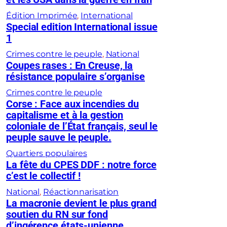
Édition Imprimée
, 
International
Special edition International issue
1
Crimes contre le peuple
, 
National
Coupes rases : En Creuse, la
résistance populaire s’organise
Crimes contre le peuple
Corse : Face aux incendies du
capitalisme et à la gestion
coloniale de l’État français, seul le
peuple sauve le peuple.
Quartiers populaires
La fête du CPES DDF : notre force
c’est le collectif !
National
, 
Réactionnarisation
La macronie devient le plus grand
soutien du RN sur fond
d’ingérence états-unienne