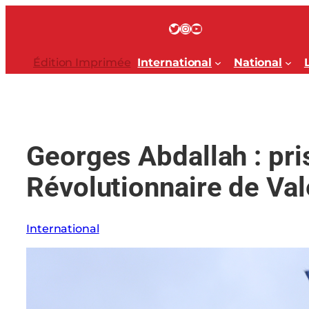
Aller
au
Twitter
Instagram
YouTube
contenu
Édition Imprimée
International
National
Georges Abdallah : pri
Révolutionnaire de Val
International