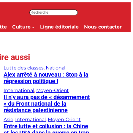
R
e
c
tte
Culture
Ligne éditoriale
Nous contacter
h
e
r
c
ire aussi
h
e
Lutte des classes
, 
National
r
Alex arrêté à nouveau : Stop à la
répression politique !
International
, 
Moyen-Orient
Il n’y aura pas de « désarmement
» du Front national de la
résistance palestinienne
Asie
, 
International
, 
Moyen-Orient
Entre lutte et collusion : la Chine
et les USA dans la guerre en Iran