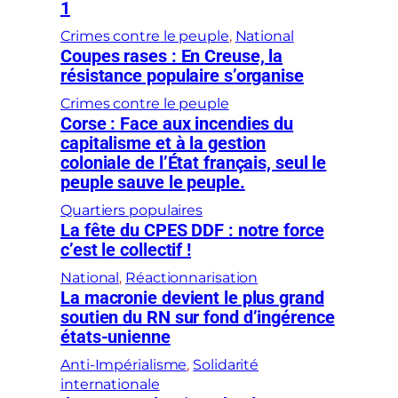
1
Crimes contre le peuple
, 
National
Coupes rases : En Creuse, la
résistance populaire s’organise
Crimes contre le peuple
Corse : Face aux incendies du
capitalisme et à la gestion
coloniale de l’État français, seul le
peuple sauve le peuple.
Quartiers populaires
La fête du CPES DDF : notre force
c’est le collectif !
National
, 
Réactionnarisation
La macronie devient le plus grand
soutien du RN sur fond d’ingérence
états-unienne
Anti-Impérialisme
, 
Solidarité
internationale