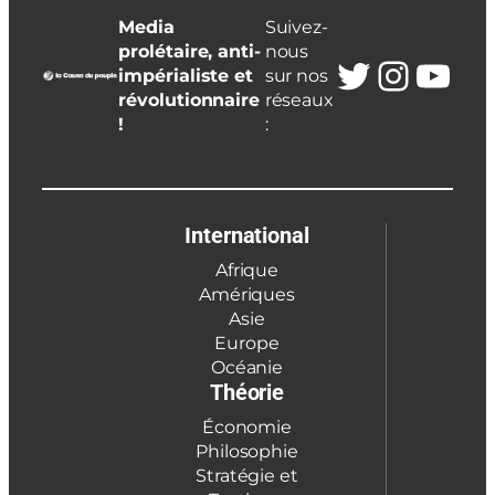
Media
Suivez-
prolétaire, anti-
nous
Twitter
Insta
You
impérialiste et
sur nos
révolutionnaire
réseaux
!
:
International
Afrique
Amériques
Asie
Europe
Océanie
Théorie
Économie
Philosophie
Stratégie et