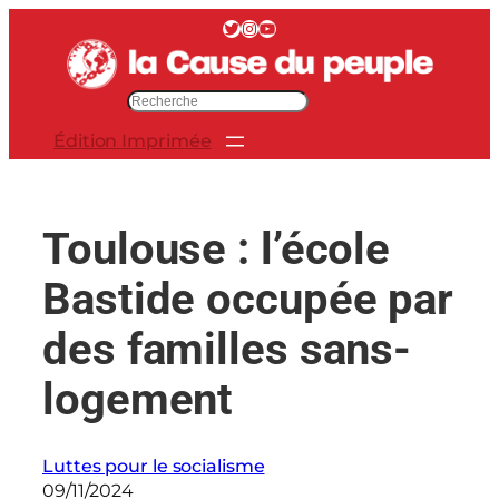
Aller
Twitter
Instagram
YouTube
au
contenu
R
e
Édition Imprimée
c
h
e
r
Toulouse : l’école
c
h
Bastide occupée par
e
r
des familles sans-
logement
Luttes pour le socialisme
09/11/2024