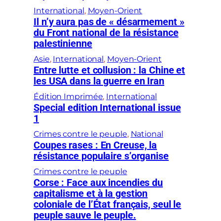
International
, 
Moyen-Orient
Il n’y aura pas de « désarmement »
du Front national de la résistance
palestinienne
Asie
, 
International
, 
Moyen-Orient
Entre lutte et collusion : la Chine et
les USA dans la guerre en Iran
Édition Imprimée
, 
International
Special edition International issue
1
Crimes contre le peuple
, 
National
Coupes rases : En Creuse, la
résistance populaire s’organise
Crimes contre le peuple
Corse : Face aux incendies du
capitalisme et à la gestion
coloniale de l’État français, seul le
peuple sauve le peuple.