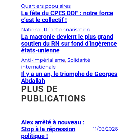
Quartiers populaires
La fête du CPES DDF : notre force
c’est le collectif !
National
, 
Réactionnarisation
La macronie devient le plus grand
soutien du RN sur fond d’ingérence
états-unienne
Anti-Impérialisme
, 
Solidarité
internationale
Il y a un an, le triomphe de Georges
Abdallah
PLUS DE
PUBLICATIONS
Alex arrêté à nouveau :
Stop à la répression
11/03/2026
politique !