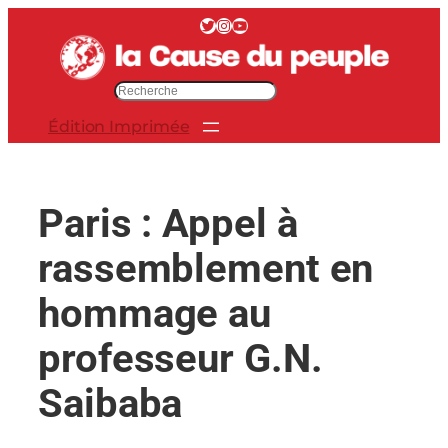
Aller
Twitter
Instagram
YouTube
au
contenu
R
e
Édition Imprimée
c
h
e
r
Paris : Appel à
c
h
rassemblement en
e
r
hommage au
professeur G.N.
Saibaba