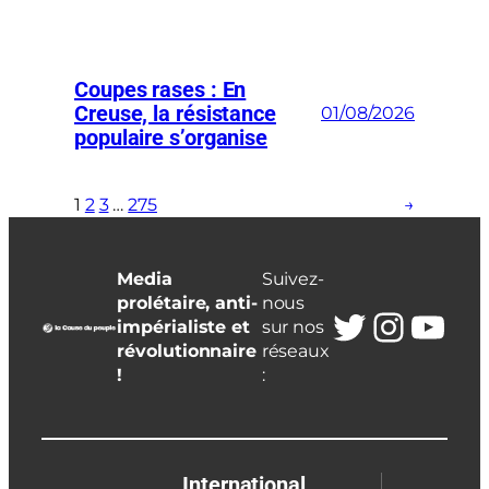
Coupes rases : En
Creuse, la résistance
01/08/2026
populaire s’organise
1
2
3
…
275
→
Media
Suivez-
prolétaire, anti-
nous
Twitter
Insta
You
impérialiste et
sur nos
révolutionnaire
réseaux
!
:
International