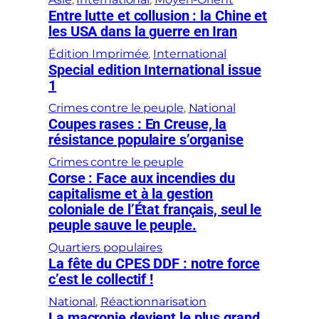
Entre lutte et collusion : la Chine et
les USA dans la guerre en Iran
Édition Imprimée
, 
International
Special edition International issue
1
Crimes contre le peuple
, 
National
Coupes rases : En Creuse, la
résistance populaire s’organise
Crimes contre le peuple
Corse : Face aux incendies du
capitalisme et à la gestion
coloniale de l’État français, seul le
peuple sauve le peuple.
Quartiers populaires
La fête du CPES DDF : notre force
c’est le collectif !
National
, 
Réactionnarisation
La macronie devient le plus grand