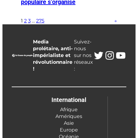
populaire s’organise
1
2
3
…
275
→
Media
Suivez-
prolétaire, anti-
nous
Twitter
Insta
You
impérialiste et
sur nos
révolutionnaire
réseaux
!
:
International
Afrique
Amériques
Asie
Europe
Océanie