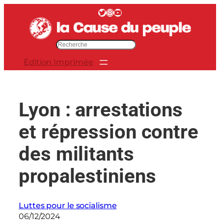
Aller
Twitter
Instagram
YouTube
au
contenu
R
e
Édition Imprimée
c
h
e
r
Lyon : arrestations
c
h
et répression contre
e
r
des militants
propalestiniens
Luttes pour le socialisme
06/12/2024