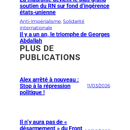
soutien du RN sur fond d’ingérence
états-unienne
Anti-Impérialisme
, 
Solidarité
internationale
Il y a un an, le triomphe de Georges
Abdallah
PLUS DE
PUBLICATIONS
Alex arrêté à nouveau :
Stop à la répression
11/03/2026
politique !
Il n’y aura pas de «
désarmement » du Front