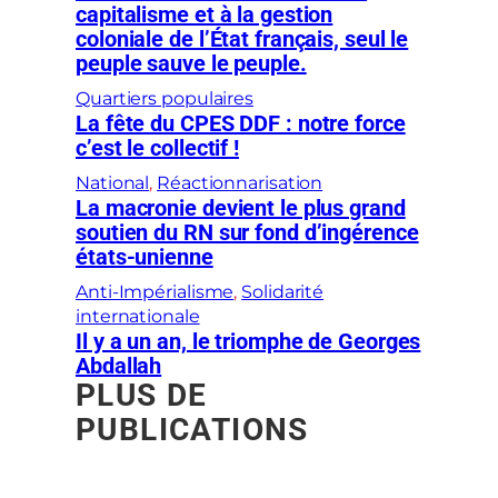
capitalisme et à la gestion
coloniale de l’État français, seul le
peuple sauve le peuple.
Quartiers populaires
La fête du CPES DDF : notre force
c’est le collectif !
National
, 
Réactionnarisation
La macronie devient le plus grand
soutien du RN sur fond d’ingérence
états-unienne
Anti-Impérialisme
, 
Solidarité
internationale
Il y a un an, le triomphe de Georges
Abdallah
PLUS DE
PUBLICATIONS