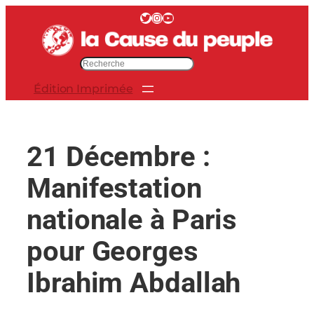
Aller
Twitter
Instagram
YouTube
au
contenu
R
e
Édition Imprimée
c
h
e
r
21 Décembre :
c
h
Manifestation
e
r
nationale à Paris
pour Georges
Ibrahim Abdallah