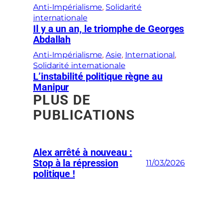
Anti-Impérialisme
, 
Solidarité
internationale
Il y a un an, le triomphe de Georges
Abdallah
Anti-Impérialisme
, 
Asie
, 
International
, 
Solidarité internationale
L’instabilité politique règne au
Manipur
PLUS DE
PUBLICATIONS
Alex arrêté à nouveau :
Stop à la répression
11/03/2026
politique !