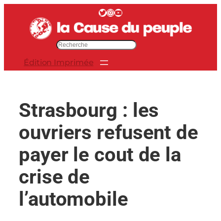
Aller
Twitter
Instagram
YouTube
au
contenu
R
e
Édition Imprimée
c
h
e
r
Strasbourg : les
c
h
ouvriers refusent de
e
r
payer le cout de la
crise de
l’automobile