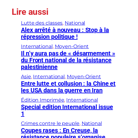
Lire aussi
Lutte des classes
, 
National
Alex arrêté à nouveau : Stop à la
répression politique !
International
, 
Moyen-Orient
Il n’y aura pas de « désarmement »
du Front national de la résistance
palestinienne
Asie
, 
International
, 
Moyen-Orient
Entre lutte et collusion : la Chine et
les USA dans la guerre en Iran
Édition Imprimée
, 
International
Special edition International issue
1
Crimes contre le peuple
, 
National
Coupes rases : En Creuse, la
résistance populaire s’organise