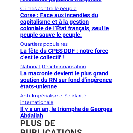
Crimes contre le peuple
Corse : Face aux incendies du
capitalisme et à la gestion
coloniale de l’État français, seul le
peuple sauve le peuple.
Quartiers populaires
La fête du CPES DDF : notre force
c’est le collectif !
National
, 
Réactionnarisation
La macronie devient le plus grand
soutien du RN sur fond d’ingérence
états-unienne
Anti-Impérialisme
, 
Solidarité
internationale
Il y a un an, le triomphe de Georges
Abdallah
PLUS DE
PUBLICATIONS