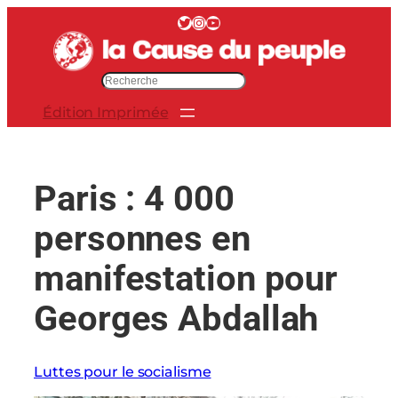
Aller
Twitter
Instagram
YouTube
au
contenu
R
e
Édition Imprimée
c
h
e
r
Paris : 4 000
c
h
personnes en
e
r
manifestation pour
Georges Abdallah
Luttes pour le socialisme