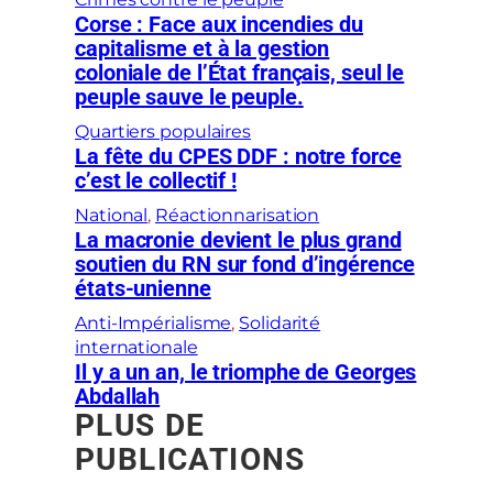
Corse : Face aux incendies du
capitalisme et à la gestion
coloniale de l’État français, seul le
peuple sauve le peuple.
Quartiers populaires
La fête du CPES DDF : notre force
c’est le collectif !
National
, 
Réactionnarisation
La macronie devient le plus grand
soutien du RN sur fond d’ingérence
états-unienne
Anti-Impérialisme
, 
Solidarité
internationale
Il y a un an, le triomphe de Georges
Abdallah
PLUS DE
PUBLICATIONS