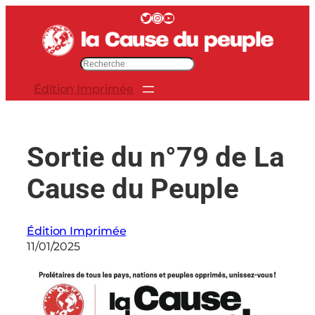
Aller
Twitter
Instagram
YouTube
au
contenu
R
e
Édition Imprimée
c
h
e
r
Sortie du n°79 de La
c
h
Cause du Peuple
e
r
Édition Imprimée
11/01/2025