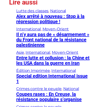
Lire aussi
Lutte des classes
, 
National
Alex arrêté à nouveau : Stop à la
répression politique !
International
, 
Moyen-Orient
Il n’y aura pas de « désarmement »
du Front national de la résistance
palestinienne
Asie
, 
International
, 
Moyen-Orient
Entre lutte et collusion : la Chine et
les USA dans la guerre en Iran
Édition Imprimée
, 
International
Special edition International issue
1
Crimes contre le peuple
, 
National
Coupes rases : En Creuse, la
résistance populaire s’organise
Crimes contre le peuple