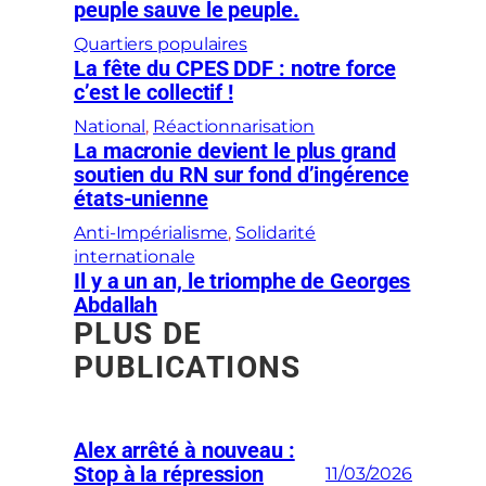
peuple sauve le peuple.
Quartiers populaires
La fête du CPES DDF : notre force
c’est le collectif !
National
, 
Réactionnarisation
La macronie devient le plus grand
soutien du RN sur fond d’ingérence
états-unienne
Anti-Impérialisme
, 
Solidarité
internationale
Il y a un an, le triomphe de Georges
Abdallah
PLUS DE
PUBLICATIONS
Alex arrêté à nouveau :
Stop à la répression
11/03/2026