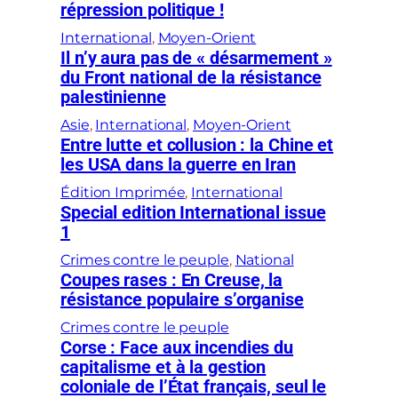
répression politique !
International
, 
Moyen-Orient
Il n’y aura pas de « désarmement »
du Front national de la résistance
palestinienne
Asie
, 
International
, 
Moyen-Orient
Entre lutte et collusion : la Chine et
les USA dans la guerre en Iran
Édition Imprimée
, 
International
Special edition International issue
1
Crimes contre le peuple
, 
National
Coupes rases : En Creuse, la
résistance populaire s’organise
Crimes contre le peuple
Corse : Face aux incendies du
capitalisme et à la gestion
coloniale de l’État français, seul le