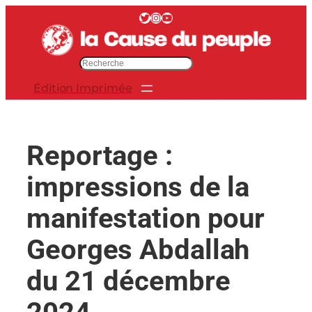
Aller
Twitter
Instagram
YouTube
au
contenu
R
e
Édition Imprimée
c
h
e
r
Reportage :
c
h
impressions de la
e
r
manifestation pour
Georges Abdallah
du 21 décembre