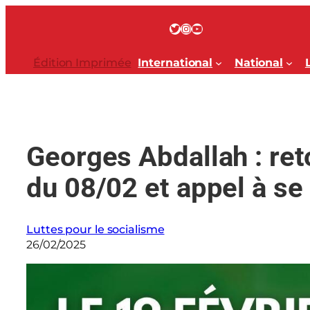
Aller
au
Twitter
Instagram
YouTube
contenu
Édition Imprimée
International
National
Georges Abdallah : ret
du 08/02 et appel à se
Luttes pour le socialisme
26/02/2025