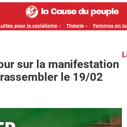
Luttes pour le socialisme
Théorie
Femmes en lu
L
our sur la manifestation
 rassembler le 19/02