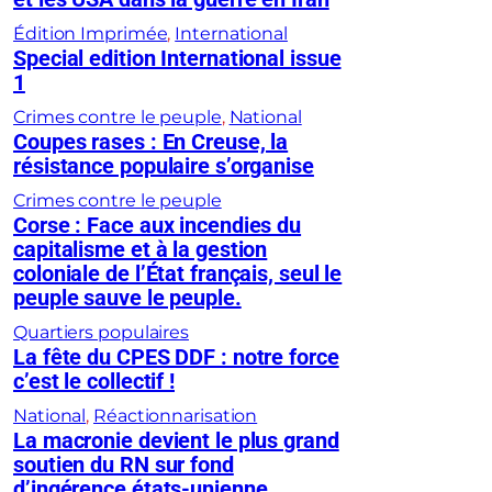
Édition Imprimée
, 
International
Special edition International issue
1
Crimes contre le peuple
, 
National
Coupes rases : En Creuse, la
résistance populaire s’organise
Crimes contre le peuple
Corse : Face aux incendies du
capitalisme et à la gestion
coloniale de l’État français, seul le
peuple sauve le peuple.
Quartiers populaires
La fête du CPES DDF : notre force
c’est le collectif !
National
, 
Réactionnarisation
La macronie devient le plus grand
soutien du RN sur fond
d’ingérence états-unienne