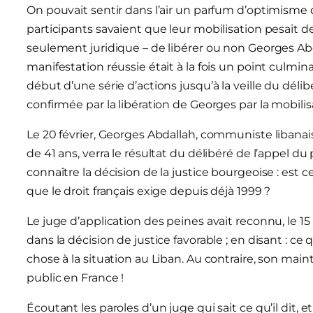
On pouvait sentir dans l’air un parfum d’optimisme d
participants savaient que leur mobilisation pesait de
seulement juridique – de libérer ou non Georges Ab
manifestation réussie était à la fois un point culm
début d’une série d’actions jusqu’à la veille du déli
confirmée par la libération de Georges par la mobilis
Le 20 février, Georges Abdallah, communiste libanais
de 41 ans, verra le résultat du délibéré de l’appel d
connaître la décision de la justice bourgeoise : est
que le droit français exige depuis déjà 1999 ?
Le juge d’application des peines avait reconnu, le 1
dans la décision de justice favorable ; en disant : c
chose à la situation au Liban. Au contraire, son mai
public en France !
Écoutant les paroles d’un juge qui sait ce qu’il dit, et 