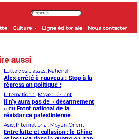
R
e
c
tte
Culture
Ligne éditoriale
Nous contacter
h
e
r
c
ire aussi
h
e
Lutte des classes
, 
National
r
Alex arrêté à nouveau : Stop à la
répression politique !
International
, 
Moyen-Orient
Il n’y aura pas de « désarmement
» du Front national de la
résistance palestinienne
Asie
, 
International
, 
Moyen-Orient
Entre lutte et collusion : la Chine
et les USA dans la guerre en Iran