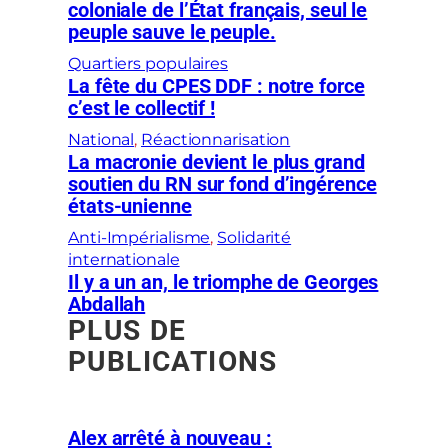
coloniale de l’État français, seul le
peuple sauve le peuple.
Quartiers populaires
La fête du CPES DDF : notre force
c’est le collectif !
National
, 
Réactionnarisation
La macronie devient le plus grand
soutien du RN sur fond d’ingérence
états-unienne
Anti-Impérialisme
, 
Solidarité
internationale
Il y a un an, le triomphe de Georges
Abdallah
PLUS DE
PUBLICATIONS
Alex arrêté à nouveau :