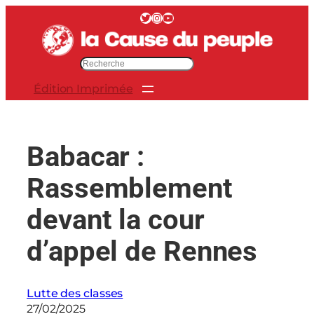
Aller
Twitter
Instagram
YouTube
au
contenu
R
e
Édition Imprimée
c
h
e
r
Babacar :
c
h
Rassemblement
e
r
devant la cour
d’appel de Rennes
Lutte des classes
27/02/2025