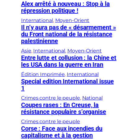
Alex arrêté à nouveau : Stop à la
répression politique !
International
, 
Moyen-Orient
Il n’y aura pas de « désarmement »
du Front national de la résistance
palestinienne
Asie
, 
International
, 
Moyen-Orient
Entre lutte et collusion : la Chine et
les USA dans la guerre en Iran
Édition Imprimée
, 
International
Special edition International issue
1
Crimes contre le peuple
, 
National
Coupes rases : En Creuse, la
résistance populaire s’organise
Crimes contre le peuple
Corse : Face aux incendies du
capitalisme et à la gestion