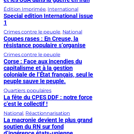
Édition Imprimée
, 
International
Special edition International issue
1
Crimes contre le peuple
, 
National
Coupes rases : En Creuse, la
résistance populaire s’organise
Crimes contre le peuple
Corse : Face aux incendies du
capitalisme et à la gestion
coloniale de l’État français, seul le
peuple sauve le peuple.
Quartiers populaires
La fête du CPES DDF : notre force
c’est le collectif !
National
, 
Réactionnarisation
La macronie devient le plus grand
soutien du RN sur fond
d’ingérence états-unienne