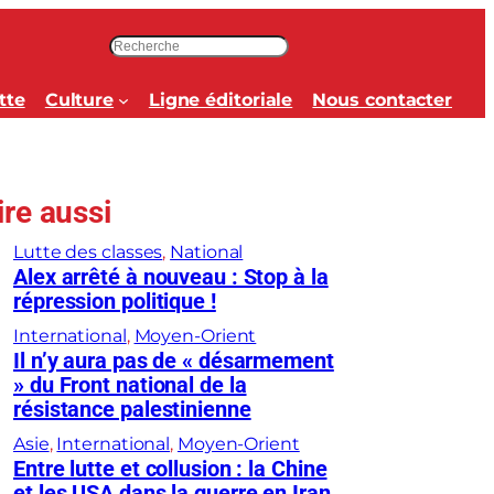
R
e
c
tte
Culture
Ligne éditoriale
Nous contacter
h
e
r
c
ire aussi
h
e
Lutte des classes
, 
National
r
Alex arrêté à nouveau : Stop à la
répression politique !
International
, 
Moyen-Orient
Il n’y aura pas de « désarmement
» du Front national de la
résistance palestinienne
Asie
, 
International
, 
Moyen-Orient
Entre lutte et collusion : la Chine
et les USA dans la guerre en Iran