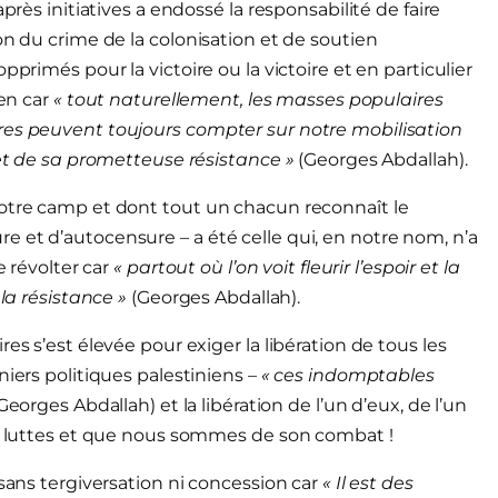
près initiatives a endossé la responsabilité de faire
on du crime de la colonisation et de soutien
primés pour la victoire ou la victoire et en particulier
ien car
« tout naturellement, les masses populaires
res peuvent toujours compter sur notre mobilisation
 et de sa prometteuse résistance »
(Georges Abdallah).
notre camp et dont tout un chacun reconnaît le
 et d’autocensure – a été celle qui, en notre nom, n’a
e révolter car
« partout où l’on voit fleurir l’espoir et la
 la résistance »
(Georges Abdallah).
es s’est élevée pour exiger la libération de tous les
niers politiques palestiniens –
« ces indomptables
Georges Abdallah) et la libération de l’un d’eux, de l’un
os luttes et que nous sommes de son combat !
sans tergiversation ni concession car
« Il est des