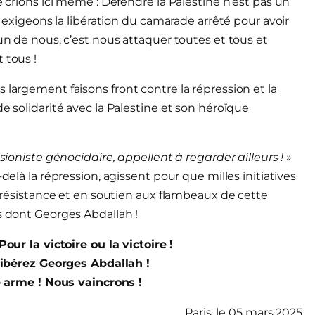
e crions ici même : Défendre la Palestine n’est pas un
us exigeons la libération du camarade arrêté pour avoir
’un de nous, c’est nous attaquer toutes et tous et
 tous !
 largement faisons front contre la répression et la
e solidarité avec la Palestine et son héroïque
sioniste génocidaire, appellent à regarder ailleurs ! »
delà la répression, agissent pour que milles initiatives
se résistance et en soutien aux flambeaux de cette
s dont Georges Abdallah !
Pour la victoire ou la victoire !
Libérez Georges Abdallah !
e arme ! Nous vaincrons !
Paris, le 05 mars 2025