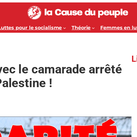
Luttes pour le socialisme
Théorie
Femmes en lu
L
vec le camarade arrêté
alestine !