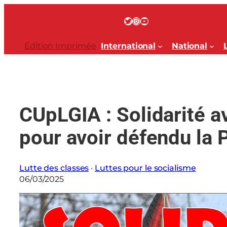
Aller
au
Twitter
Instagram
YouTube
contenu
Édition Imprimée
International
National
CUpLGIA : Solidarité a
pour avoir défendu la P
Lutte des classes
 · 
Luttes pour le socialisme
06/03/2025