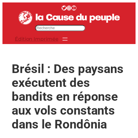
Aller
Twitter
Instagram
YouTube
au
contenu
R
e
Édition Imprimée
c
h
e
r
Brésil : Des paysans
c
h
exécutent des
e
r
bandits en réponse
aux vols constants
dans le Rondônia