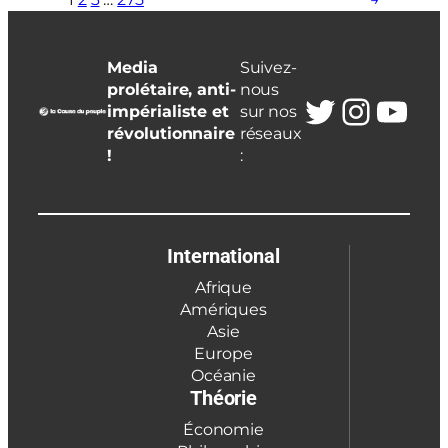
Media
Suivez-
prolétaire, anti-
nous
Twitter
Insta
You
impérialiste et
sur nos
révolutionnaire
réseaux
!
:
International
Afrique
Amériques
Asie
Europe
Océanie
Théorie
Économie