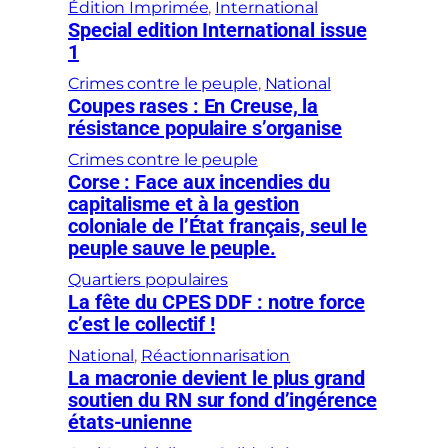
Édition Imprimée
, 
International
Special edition International issue
1
Crimes contre le peuple
, 
National
Coupes rases : En Creuse, la
résistance populaire s’organise
Crimes contre le peuple
Corse : Face aux incendies du
capitalisme et à la gestion
coloniale de l’État français, seul le
peuple sauve le peuple.
Quartiers populaires
La fête du CPES DDF : notre force
c’est le collectif !
National
, 
Réactionnarisation
La macronie devient le plus grand
soutien du RN sur fond d’ingérence
états-unienne