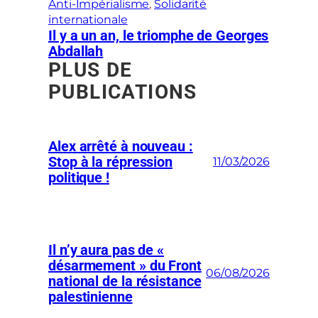
Anti-Impérialisme
, 
Solidarité
internationale
Il y a un an, le triomphe de Georges
Abdallah
PLUS DE
PUBLICATIONS
Alex arrêté à nouveau :
Stop à la répression
11/03/2026
politique !
Il n’y aura pas de «
désarmement » du Front
06/08/2026
national de la résistance
palestinienne