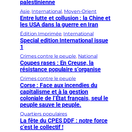
palestinienne
Asie
, 
International
, 
Moyen-Orient
Entre lutte et collusion : la Chine et
les USA dans la guerre en Iran
Édition Imprimée
, 
International
Special edition International issue
1
Crimes contre le peuple
, 
National
Coupes rases : En Creuse, la
résistance populaire s’organise
Crimes contre le peuple
Corse : Face aux incendies du
capitalisme et à la gestion
coloniale de l’État français, seul le
peuple sauve le peuple.
Quartiers populaires
La fête du CPES DDF : notre force
c’est le collectif !