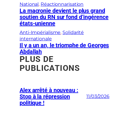
National
, 
Réactionnarisation
La macronie devient le plus grand
soutien du RN sur fond d’ingérence
états-unienne
Anti-Impérialisme
, 
Solidarité
internationale
Il y a un an, le triomphe de Georges
Abdallah
PLUS DE
PUBLICATIONS
Alex arrêté à nouveau :
Stop à la répression
11/03/2026
politique !