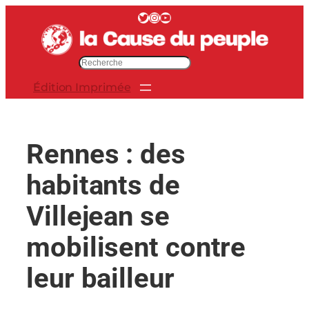
Aller
Twitter
Instagram
YouTube
au
contenu
R
e
Édition Imprimée
c
h
e
r
Rennes : des
c
h
habitants de
e
r
Villejean se
mobilisent contre
leur bailleur