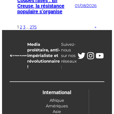
Coupes rases : En
Creuse, la résistance
01/08/2026
populaire s’organise
1
2
3
…
275
→
Media
Suivez-
prolétaire, anti-
nous
Twitter
Insta
You
impérialiste et
sur nos
révolutionnaire
réseaux
!
:
International
Afrique
Amériques
Asie