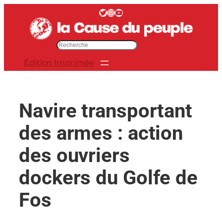
Aller
Twitter
Instagram
YouTube
au
contenu
R
e
Édition Imprimée
c
h
e
r
Navire transportant
c
h
des armes : action
e
r
des ouvriers
dockers du Golfe de
Fos