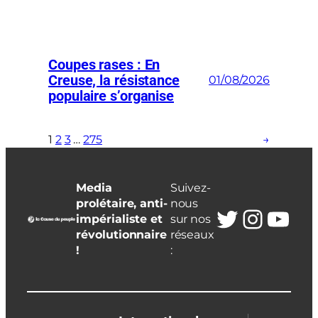
Coupes rases : En
Creuse, la résistance
01/08/2026
populaire s’organise
1
2
3
…
275
→
Media
Suivez-
prolétaire, anti-
nous
Twitter
Insta
You
impérialiste et
sur nos
révolutionnaire
réseaux
!
: