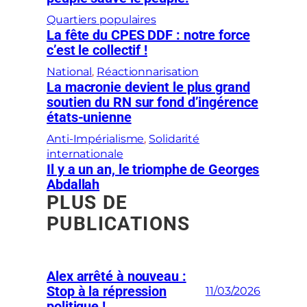
Quartiers populaires
La fête du CPES DDF : notre force
c’est le collectif !
National
, 
Réactionnarisation
La macronie devient le plus grand
soutien du RN sur fond d’ingérence
états-unienne
Anti-Impérialisme
, 
Solidarité
internationale
Il y a un an, le triomphe de Georges
Abdallah
PLUS DE
PUBLICATIONS
Alex arrêté à nouveau :
Stop à la répression
11/03/2026
politique !