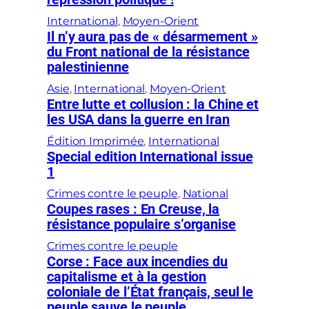
International
, 
Moyen-Orient
Il n’y aura pas de « désarmement »
du Front national de la résistance
palestinienne
Asie
, 
International
, 
Moyen-Orient
Entre lutte et collusion : la Chine et
les USA dans la guerre en Iran
Édition Imprimée
, 
International
Special edition International issue
1
Crimes contre le peuple
, 
National
Coupes rases : En Creuse, la
résistance populaire s’organise
Crimes contre le peuple
Corse : Face aux incendies du
capitalisme et à la gestion
coloniale de l’État français, seul le
peuple sauve le peuple.