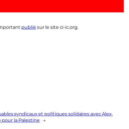
important
publié
sur le site ci-ic.org.
ables syndicaux et politiques solidaires avec Alex,
pour la Palestine
→