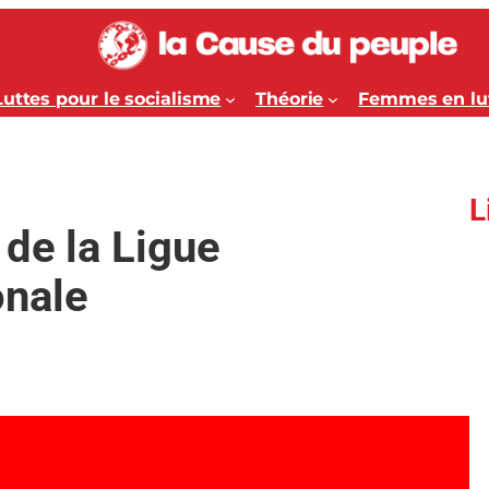
Luttes pour le socialisme
Théorie
Femmes en lu
L
 de la Ligue
onale