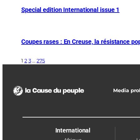
Special edition International issue 1
Coupes rases : En Creuse, la résistance pop
1
2
3
…
275
Media prol
International