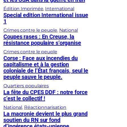
Édition Imprimée
, 
International
Special edition International issue
1
Crimes contre le peuple
, 
National
Coupes rases : En Creuse, la
résistance populaire s’organise
Crimes contre le peuple
Corse : Face aux incendies du
capitalisme et à la gestion
coloniale de l’État français, seul le
peuple sauve le peuple.
Quartiers populaires
La fête du CPES DDF : notre force
c’est le collectif !
National
, 
Réactionnarisation
La macronie devient le plus grand
soutien du RN sur fond
d’ingérence états-unienne