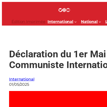
Aller
au
Twitter
Instagram
YouTube
contenu
Édition Imprimée
International
National
Déclaration du 1er Mai
Communiste Internati
International
01/05/2025