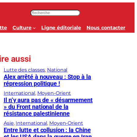
R
e
c
tte
Culture
Ligne éditoriale
Nous contacter
h
e
r
c
ire aussi
h
e
Lutte des classes
, 
National
r
Alex arrêté à nouveau : Stop à la
répression politique !
International
, 
Moyen-Orient
Il n’y aura pas de « désarmement
» du Front national de la
résistance palestinienne
Asie
, 
International
, 
Moyen-Orient
Entre lutte et collusion : la Chine
et les USA dans la guerre en Iran