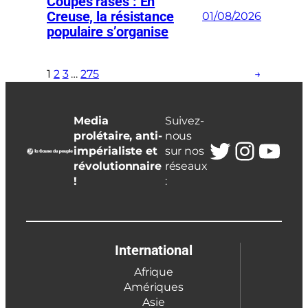
Coupes rases : En
Creuse, la résistance
01/08/2026
populaire s’organise
1
2
3
…
275
→
Media
Suivez-
prolétaire, anti-
nous
Twitter
Insta
You
impérialiste et
sur nos
révolutionnaire
réseaux
!
:
International
Afrique
Amériques
Asie