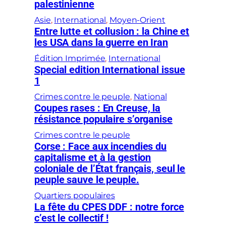
palestinienne
Asie
, 
International
, 
Moyen-Orient
Entre lutte et collusion : la Chine et
les USA dans la guerre en Iran
Édition Imprimée
, 
International
Special edition International issue
1
Crimes contre le peuple
, 
National
Coupes rases : En Creuse, la
résistance populaire s’organise
Crimes contre le peuple
Corse : Face aux incendies du
capitalisme et à la gestion
coloniale de l’État français, seul le
peuple sauve le peuple.
Quartiers populaires
La fête du CPES DDF : notre force
c’est le collectif !