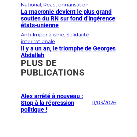
National
, 
Réactionnarisation
La macronie devient le plus grand
soutien du RN sur fond d’ingérence
états-unienne
Anti-Impérialisme
, 
Solidarité
internationale
Il y a un an, le triomphe de Georges
Abdallah
PLUS DE
PUBLICATIONS
Alex arrêté à nouveau :
Stop à la répression
11/03/2026
politique !