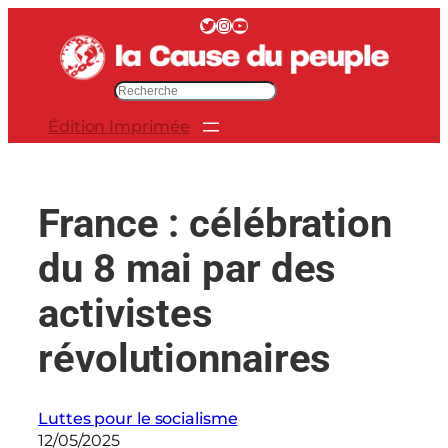
Aller
Twitter
Instagram
YouTube
au
contenu
R
e
Édition Imprimée
c
h
e
r
France : célébration
c
h
du 8 mai par des
e
r
activistes
révolutionnaires
Luttes pour le socialisme
12/05/2025