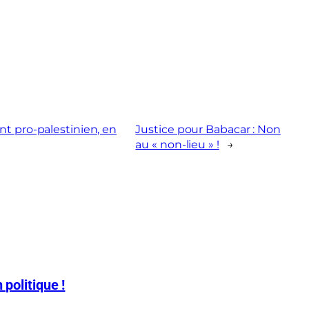
t pro-palestinien, en
Justice pour Babacar : Non
au « non-lieu » !
→
 politique !