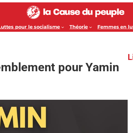
Luttes pour le socialisme
Théorie
Femmes en lu
L
semblement pour Yamin