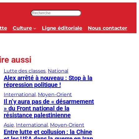
R
e
c
tte
Culture
Ligne éditoriale
Nous contacter
h
e
r
c
ire aussi
h
e
Lutte des classes
, 
National
r
Alex arrêté à nouveau : Stop à la
répression politique !
International
, 
Moyen-Orient
Il n’y aura pas de « désarmement
» du Front national de la
résistance palestinienne
Asie
, 
International
, 
Moyen-Orient
Entre lutte et collusion : la Chine
et les USA dans la guerre en Iran