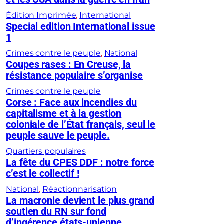
Édition Imprimée
, 
International
Special edition International issue
1
Crimes contre le peuple
, 
National
Coupes rases : En Creuse, la
résistance populaire s’organise
Crimes contre le peuple
Corse : Face aux incendies du
capitalisme et à la gestion
coloniale de l’État français, seul le
peuple sauve le peuple.
Quartiers populaires
La fête du CPES DDF : notre force
c’est le collectif !
National
, 
Réactionnarisation
La macronie devient le plus grand
soutien du RN sur fond
d’ingérence états-unienne