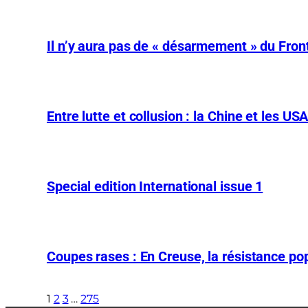
Il n’y aura pas de « désarmement » du Front
Entre lutte et collusion : la Chine et les US
Special edition International issue 1
Coupes rases : En Creuse, la résistance pop
1
2
3
…
275