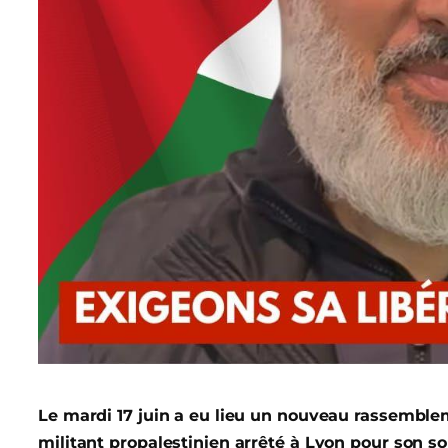
Le mardi 17 juin a eu lieu un nouveau rassemble
militant propalestinien arrêté à Lyon pour son so