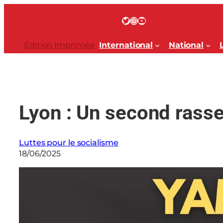
Aller
au
Twitter
Instagram
YouTube
contenu
Édition Imprimée
International
National
Lyon : Un second ras
Luttes pour le socialisme
18/06/2025