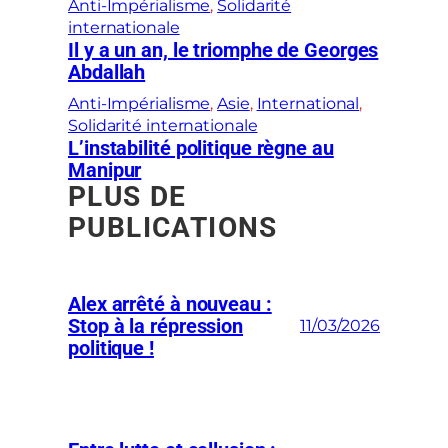
Anti-Impérialisme
, 
Solidarité
internationale
Il y a un an, le triomphe de Georges
Abdallah
Anti-Impérialisme
, 
Asie
, 
International
, 
Solidarité internationale
L’instabilité politique règne au
Manipur
PLUS DE
PUBLICATIONS
Alex arrêté à nouveau :
Stop à la répression
11/03/2026
politique !