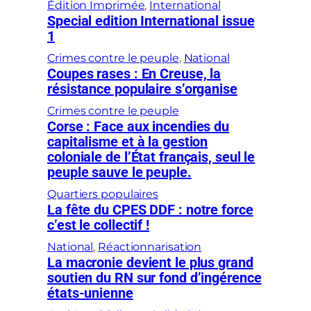
Édition Imprimée
, 
International
Special edition International issue
1
Crimes contre le peuple
, 
National
Coupes rases : En Creuse, la
résistance populaire s’organise
Crimes contre le peuple
Corse : Face aux incendies du
capitalisme et à la gestion
coloniale de l’État français, seul le
peuple sauve le peuple.
Quartiers populaires
La fête du CPES DDF : notre force
c’est le collectif !
National
, 
Réactionnarisation
La macronie devient le plus grand
soutien du RN sur fond d’ingérence
états-unienne