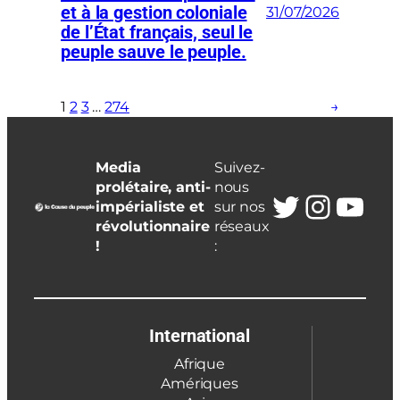
et à la gestion coloniale
31/07/2026
de l’État français, seul le
peuple sauve le peuple.
1
2
3
…
274
→
Media
Suivez-
prolétaire, anti-
nous
Twitter
Insta
You
impérialiste et
sur nos
révolutionnaire
réseaux
!
:
International
Afrique
Amériques