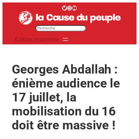
Aller
Twitter
Instagram
YouTube
au
contenu
R
e
Édition Imprimée
c
h
e
r
Georges Abdallah :
c
h
énième audience le
e
r
17 juillet, la
mobilisation du 16
doit être massive !