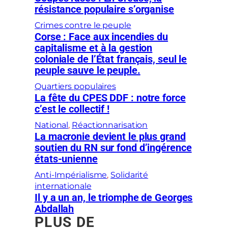
résistance populaire s’organise
Crimes contre le peuple
Corse : Face aux incendies du
capitalisme et à la gestion
coloniale de l’État français, seul le
peuple sauve le peuple.
Quartiers populaires
La fête du CPES DDF : notre force
c’est le collectif !
National
, 
Réactionnarisation
La macronie devient le plus grand
soutien du RN sur fond d’ingérence
états-unienne
Anti-Impérialisme
, 
Solidarité
internationale
Il y a un an, le triomphe de Georges
Abdallah
PLUS DE