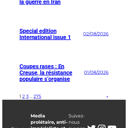
la guerre en Iran
Special edition
02/08/2026
International issue 1
Coupes rases : En
Creuse, la résistance
01/08/2026
populaire s’organise
1
2
3
…
275
→
Media
Suivez-
prolétaire, anti-
nous