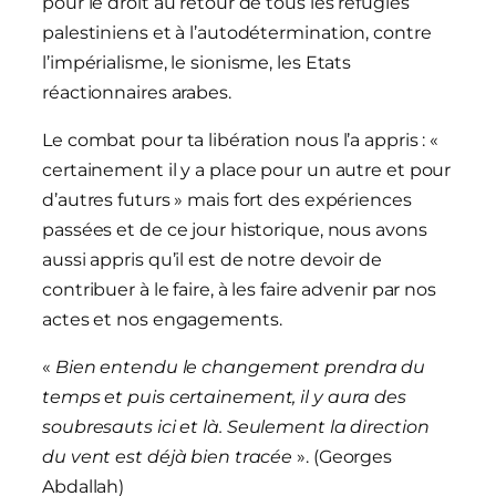
pour le droit au retour de tous les réfugiés
palestiniens et à l’autodétermination, contre
l’impérialisme, le sionisme, les Etats
réactionnaires arabes.
Le combat pour ta libération nous l’a appris : «
certainement il y a place pour un autre et pour
d’autres futurs » mais fort des expériences
passées et de ce jour historique, nous avons
aussi appris qu’il est de notre devoir de
contribuer à le faire, à les faire advenir par nos
actes et nos engagements.
«
Bien
entendu
le
changement
prendra
du
temps
et
puis
certainement,
il
y
aura
des
soubresauts
ici
et
là.
Seulement
la
direction
du vent est déjà bien tracée
». (Georges
Abdallah)