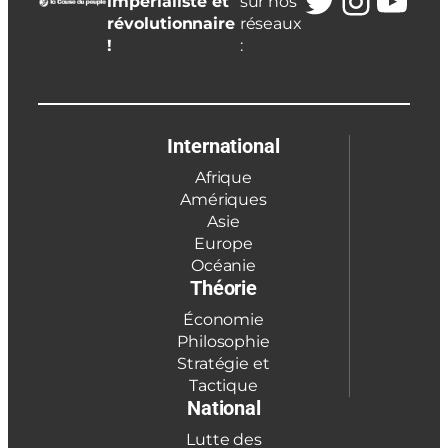
Twitter
Insta
You
impérialiste et
sur nos
révolutionnaire
réseaux
!
:
International
Afrique
Amériques
Asie
Europe
Océanie
Théorie
Économie
Philosophie
Stratégie et
Tactique
National
Lutte des