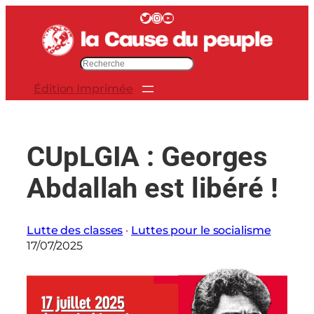
Aller
Twitter
Instagram
YouTube
au
contenu
R
e
Édition Imprimée
c
h
e
r
CUpLGIA : Georges
c
h
Abdallah est libéré !
e
r
Lutte des classes
 · 
Luttes pour le socialisme
17/07/2025