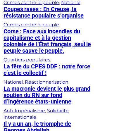
Crimes contre le peuple
, 
National
Coupes rases : En Creuse, la
résistance populaire s’organise
Crimes contre le peuple
Corse : Face aux incendies du
capitalisme et à la gestion
coloniale de l’État français, seul le
peuple sauve le peuple.
Quartiers populaires
La fête du CPES DDF : notre force
c’est le collectif !
National
, 
Réactionnarisation
La macronie devient le plus grand
soutien du RN sur fond
d’ingérence états-unienne
Anti-Impérialisme
, 
Solidarité
internationale
Il y a un an, le triomphe de
Georges Abdallah