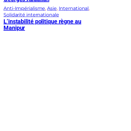
Anti-Impérialisme
, 
Asie
, 
International
, 
Solidarité internationale
L’instabilité politique règne au
Manipur