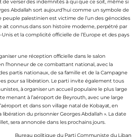
nt de verser des indemnités à qui que ce soit, même si
Georges Abdallah sort aujourd’hui comme un symbole de
 le peuple palestinien est victime de l’un des génocides
de ait connus dans son histoire moderne, perpétré par
s-Unis et la complicité officielle de l’Europe et des pays
niser une réception officielle dans le salon
en l’honneur de ce combattant national, avec la
s des partis nationaux, de sa famille et de la Campagne
s pour sa libération. Le parti invite également tous
unistes, à organiser un accueil populaire le plus large
oute menant à l’aéroport de Beyrouth, avec une large
aéroport et dans son village natal de Kobayat, en
 libération du prisonnier Georges Abdallah ». La date
juillet, sera annoncée dans les prochains jours.
Bureau politique du Parti Communiste du Liban