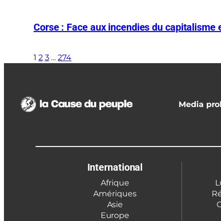
Corse : Face aux incendies du capitalisme et
1
2
3
…
274
Media prol
International
Afrique
L
Amériques
Ré
Asie
C
Europe