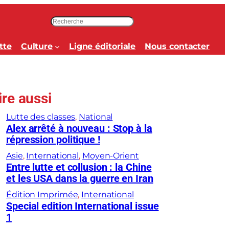
R
e
c
tte
Culture
Ligne éditoriale
Nous contacter
h
e
r
c
ire aussi
h
e
Lutte des classes
, 
National
r
Alex arrêté à nouveau : Stop à la
répression politique !
Asie
, 
International
, 
Moyen-Orient
Entre lutte et collusion : la Chine
et les USA dans la guerre en Iran
Édition Imprimée
, 
International
Special edition International issue
1