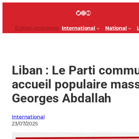
Aller
au
Twitter
Instagram
YouTube
contenu
Édition Imprimée
International
National
Liban : Le Parti commu
accueil populaire mass
Georges Abdallah
International
23/07/2025