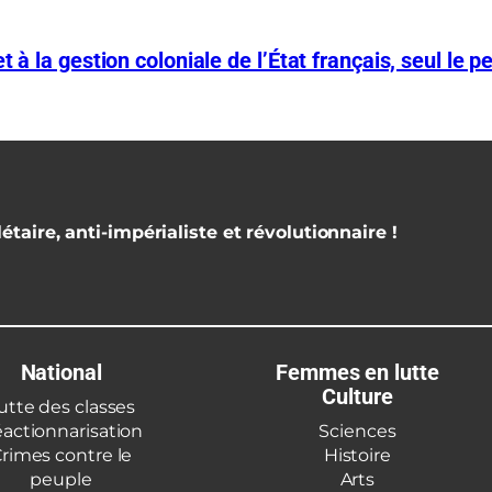
 à la gestion coloniale de l’État français, seul le p
étaire, anti-impérialiste et révolutionnaire !
National
Femmes en lutte
Culture
utte des classes
actionnarisation
Sciences
rimes contre le
Histoire
peuple
Arts