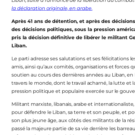
Liban, suite à l’annonce de la libération du comba
la déclaration originale, en arabe.
Après 41 ans de détention, et après des décisions
des décisions politiques, sous la pression américa
pris la décision définitive de libérer le militant 
Liban.
Le parti adresse ses salutations et ses félicitations 
amis, ainsi qu’aux comités, organisations et forces 
soutien au cours des dernières années au Liban, en F
travers le monde, dont le travail acharné, la lutte et
pression politique et populaire exercée sur le gouver
Militant marxiste, libanais, arabe et internationalis
pour défendre le Liban, sa terre et son peuple, et pou
son plus jeune âge, aux côtés des militants de la ré
passé la majeure partie de sa vie derrière les barre