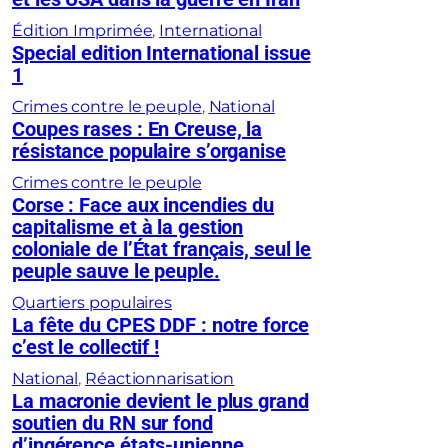
Édition Imprimée
, 
International
Special edition International issue
1
Crimes contre le peuple
, 
National
Coupes rases : En Creuse, la
résistance populaire s’organise
Crimes contre le peuple
Corse : Face aux incendies du
capitalisme et à la gestion
coloniale de l’État français, seul le
peuple sauve le peuple.
Quartiers populaires
La fête du CPES DDF : notre force
c’est le collectif !
National
, 
Réactionnarisation
La macronie devient le plus grand
soutien du RN sur fond
d’ingérence états-unienne