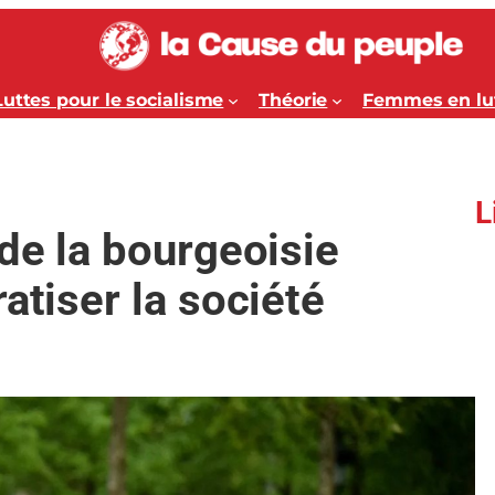
Luttes pour le socialisme
Théorie
Femmes en lu
L
 de la bourgeoisie
atiser la société