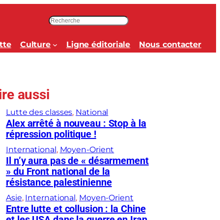
R
e
c
tte
Culture
Ligne éditoriale
Nous contacter
h
e
r
c
ire aussi
h
e
Lutte des classes
, 
National
r
Alex arrêté à nouveau : Stop à la
répression politique !
International
, 
Moyen-Orient
Il n’y aura pas de « désarmement
» du Front national de la
résistance palestinienne
Asie
, 
International
, 
Moyen-Orient
Entre lutte et collusion : la Chine
et les USA dans la guerre en Iran