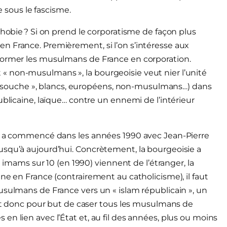
te sous le fascisme.
phobie ? Si on prend le corporatisme de façon plus
n France. Premièrement, si l’on s’intéresse aux
former les musulmans de France en corporation.
 non-musulmans », la bourgeoisie veut nier l’unité
 de souche », blancs, européens, non-musulmans…) dans
ublicaine, laïque… contre un ennemi de l’intérieur
ui a commencé dans les années 1990 avec Jean-Pierre
usqu’à aujourd’hui. Concrètement, la bourgeoisie a
9 imams sur 10 (en 1990) viennent de l’étranger, la
ne en France (contrairement au catholicisme), il faut
usulmans de France vers un « islam républicain », un
vait donc pour but de caser tous les musulmans de
n lien avec l’État et, au fil des années, plus ou moins