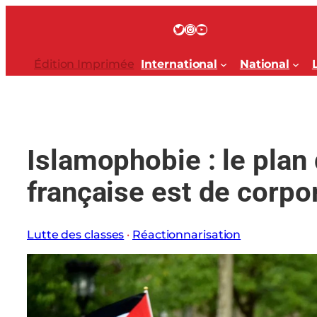
Aller
au
Twitter
Instagram
YouTube
contenu
Édition Imprimée
International
National
Islamophobie : le plan
française est de corpor
Lutte des classes
 · 
Réactionnarisation