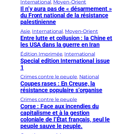
International
, 
Moyen-Orient
Il n’y aura pas de « désarmement »
du Front national de la résistance
palestinienne
Asie
, 
International
, 
Moyen-Orient
Entre lutte et collusion : la Chine et
les USA dans la guerre en Iran
Édition Imprimée
, 
International
Special edition International issue
1
Crimes contre le peuple
, 
National
Coupes rases : En Creuse, la
résistance populaire s’organise
Crimes contre le peuple
Corse : Face aux incendies du
capitalisme et à la gestion
coloniale de l’État français, seul le
peuple sauve le peuple.