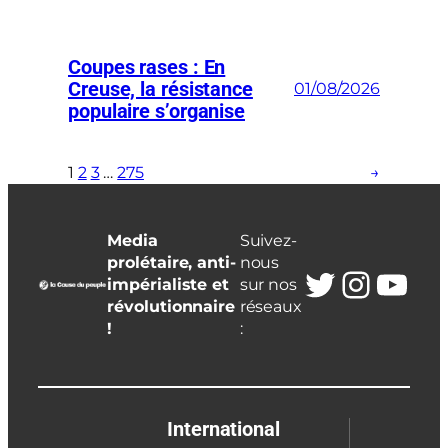
Coupes rases : En
Creuse, la résistance
01/08/2026
populaire s’organise
1
2
3
…
275
→
Media
Suivez-
prolétaire, anti-
nous
Twitter
Insta
You
impérialiste et
sur nos
révolutionnaire
réseaux
!
:
International