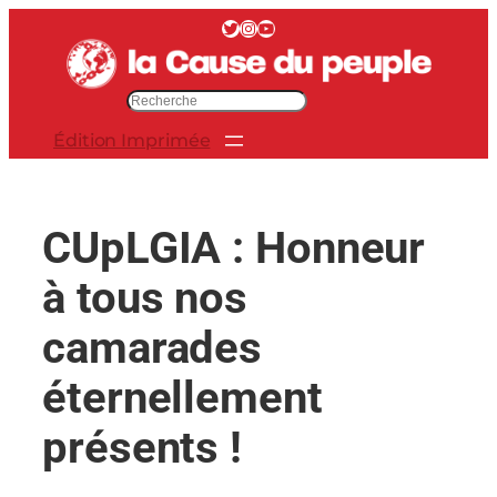
Aller
Twitter
Instagram
YouTube
au
contenu
R
e
Édition Imprimée
c
h
e
r
CUpLGIA : Honneur
c
h
à tous nos
e
r
camarades
éternellement
présents !