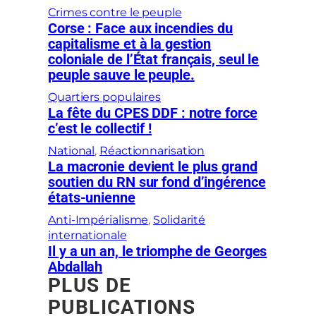
Crimes contre le peuple
Corse : Face aux incendies du
capitalisme et à la gestion
coloniale de l’État français, seul le
peuple sauve le peuple.
Quartiers populaires
La fête du CPES DDF : notre force
c’est le collectif !
National
, 
Réactionnarisation
La macronie devient le plus grand
soutien du RN sur fond d’ingérence
états-unienne
Anti-Impérialisme
, 
Solidarité
internationale
Il y a un an, le triomphe de Georges
Abdallah
PLUS DE
PUBLICATIONS