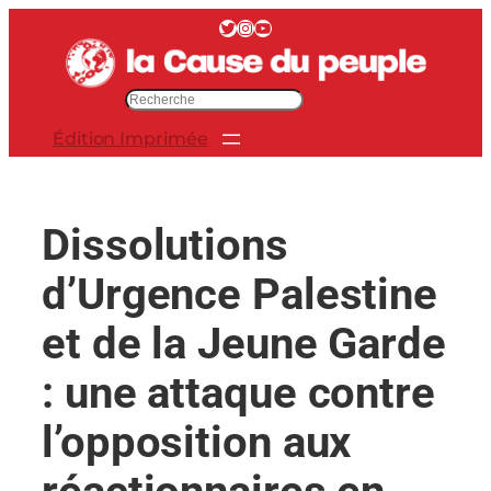
Aller
Twitter
Instagram
YouTube
au
contenu
R
e
Édition Imprimée
c
h
e
r
Dissolutions
c
h
d’Urgence Palestine
e
r
et de la Jeune Garde
: une attaque contre
l’opposition aux