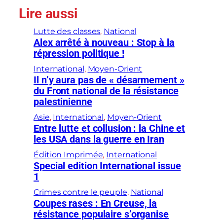
Lire aussi
Lutte des classes
, 
National
Alex arrêté à nouveau : Stop à la
répression politique !
International
, 
Moyen-Orient
Il n’y aura pas de « désarmement »
du Front national de la résistance
palestinienne
Asie
, 
International
, 
Moyen-Orient
Entre lutte et collusion : la Chine et
les USA dans la guerre en Iran
Édition Imprimée
, 
International
Special edition International issue
1
Crimes contre le peuple
, 
National
Coupes rases : En Creuse, la
résistance populaire s’organise