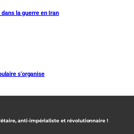
A dans la guerre en Iran
ulaire s’organise
étaire, anti-impérialiste et révolutionnaire !