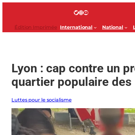
Aller
au
Twitter
Instagram
YouTube
contenu
Édition Imprimée
International
National
Lyon : cap contre un pr
quartier populaire des
Luttes pour le socialisme