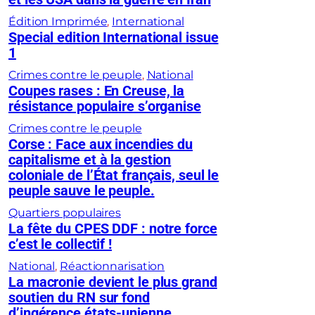
Édition Imprimée
, 
International
Special edition International issue
1
Crimes contre le peuple
, 
National
Coupes rases : En Creuse, la
résistance populaire s’organise
Crimes contre le peuple
Corse : Face aux incendies du
capitalisme et à la gestion
coloniale de l’État français, seul le
peuple sauve le peuple.
Quartiers populaires
La fête du CPES DDF : notre force
c’est le collectif !
National
, 
Réactionnarisation
La macronie devient le plus grand
soutien du RN sur fond
d’ingérence états-unienne