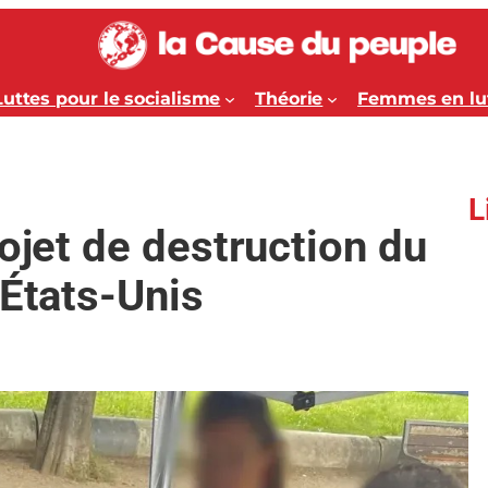
Luttes pour le socialisme
Théorie
Femmes en lu
L
ojet de destruction du
 États-Unis