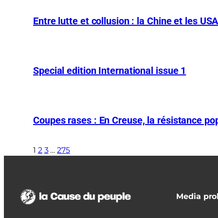
Entre lutte et collusion : la Chine et les US
Special edition International issue 1
Coupes rases : En Creuse, la résistance pop
1
2
3
…
275
Media prol