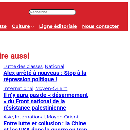
R
e
c
tte
Culture
Ligne éditoriale
Nous contacter
h
e
r
c
ire aussi
h
e
Lutte des classes
, 
National
r
Alex arrêté à nouveau : Stop à la
répression politique !
International
, 
Moyen-Orient
Il n’y aura pas de « désarmement
» du Front national de la
résistance palestinienne
Asie
, 
International
, 
Moyen-Orient
Entre lutte et collusion : la Chine
et les USA dans la guerre en Iran