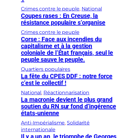
Crimes contre le peuple
, 
National
Coupes rases : En Creuse, la
résistance populaire s’organise
Crimes contre le peuple
Corse : Face aux incendies du
capitalisme et à la gestion
coloniale de l’État français, seul le
peuple sauve le peuple.
Quartiers populaires
La fête du CPES DDF : notre force
c’est le collectif !
National
, 
Réactionnarisation
La macronie devient le plus grand
soutien du RN sur fond d’ingérence
états-unienne
Anti-Impérialisme
, 
Solidarité
internationale
Il y a un an, le triomphe de Georges