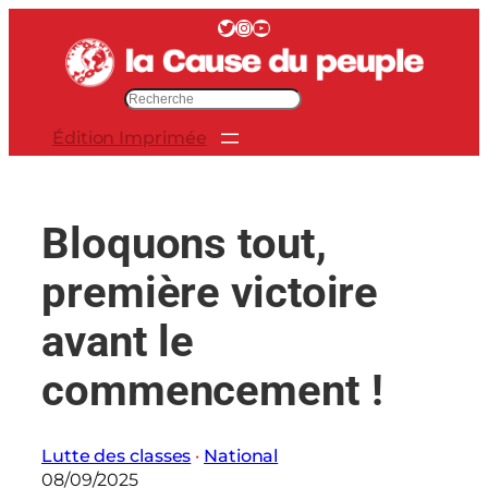
Aller
Twitter
Instagram
YouTube
au
contenu
R
e
Édition Imprimée
c
h
e
r
Bloquons tout,
c
h
première victoire
e
r
avant le
commencement !
Lutte des classes
 · 
National
08/09/2025