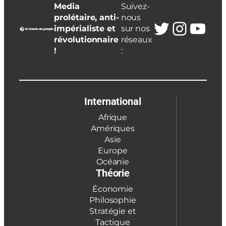
Media
Suivez-
prolétaire, anti-
nous
Twitter
Insta
You
impérialiste et
sur nos
révolutionnaire
réseaux
!
:
International
Afrique
Amériques
Asie
Europe
Océanie
Théorie
Économie
Philosophie
Stratégie et
Tactique