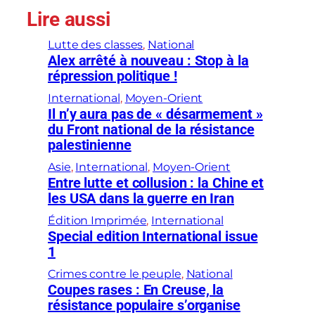
Lire aussi
Lutte des classes
, 
National
Alex arrêté à nouveau : Stop à la
répression politique !
International
, 
Moyen-Orient
Il n’y aura pas de « désarmement »
du Front national de la résistance
palestinienne
Asie
, 
International
, 
Moyen-Orient
Entre lutte et collusion : la Chine et
les USA dans la guerre en Iran
Édition Imprimée
, 
International
Special edition International issue
1
Crimes contre le peuple
, 
National
Coupes rases : En Creuse, la
résistance populaire s’organise