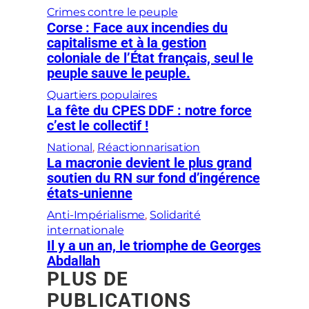
Crimes contre le peuple
Corse : Face aux incendies du
capitalisme et à la gestion
coloniale de l’État français, seul le
peuple sauve le peuple.
Quartiers populaires
La fête du CPES DDF : notre force
c’est le collectif !
National
, 
Réactionnarisation
La macronie devient le plus grand
soutien du RN sur fond d’ingérence
états-unienne
Anti-Impérialisme
, 
Solidarité
internationale
Il y a un an, le triomphe de Georges
Abdallah
PLUS DE
PUBLICATIONS