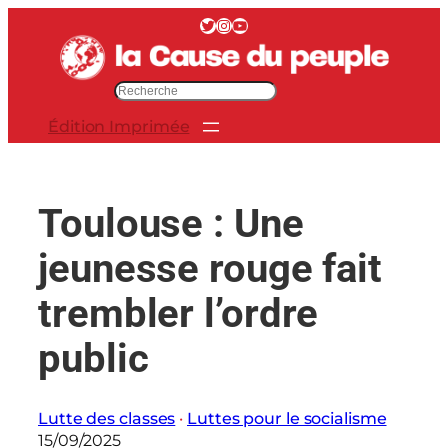
Aller
Twitter
Instagram
YouTube
au
contenu
R
e
Édition Imprimée
c
h
e
r
Toulouse : Une
c
h
jeunesse rouge fait
e
r
trembler l’ordre
public
Lutte des classes
 · 
Luttes pour le socialisme
15/09/2025