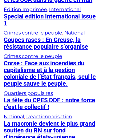
Édition Imprimée
, 
International
Special edition International issue
1
Crimes contre le peuple
, 
National
Coupes rases : En Creuse, la
résistance populaire s’organise
Crimes contre le peuple
Corse : Face aux incendies du
capitalisme et à la gestion
coloniale de l’État français, seul le
peuple sauve le peuple.
Quartiers populaires
La fête du CPES DDF : notre force
c’est le collectif !
National
, 
Réactionnarisation
La macronie devient le plus grand
soutien du RN sur fond
d’ingérence états-unienne