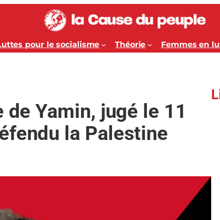
Luttes pour le socialisme
Théorie
Femmes en lu
L
e de Yamin, jugé le 11
éfendu la Palestine