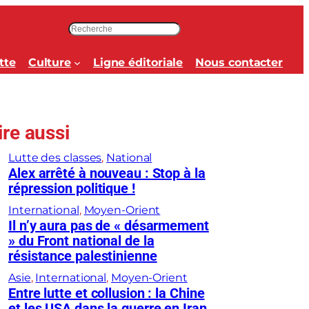
R
e
c
tte
Culture
Ligne éditoriale
Nous contacter
h
e
r
c
ire aussi
h
e
Lutte des classes
, 
National
r
Alex arrêté à nouveau : Stop à la
répression politique !
International
, 
Moyen-Orient
Il n’y aura pas de « désarmement
» du Front national de la
résistance palestinienne
Asie
, 
International
, 
Moyen-Orient
Entre lutte et collusion : la Chine
et les USA dans la guerre en Iran