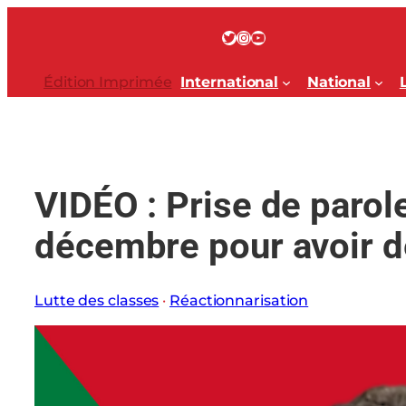
Aller
au
Twitter
Instagram
YouTube
contenu
Édition Imprimée
International
National
VIDÉO : Prise de parol
décembre pour avoir d
Lutte des classes
 · 
Réactionnarisation