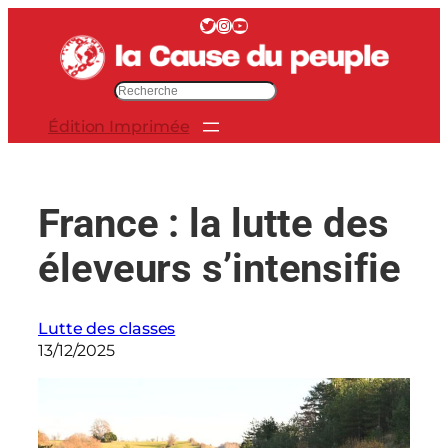
Aller
Twitter
Instagram
YouTube
au
contenu
R
e
Édition Imprimée
c
h
e
r
France : la lutte des
c
h
éleveurs s’intensifie
e
r
Lutte des classes
13/12/2025