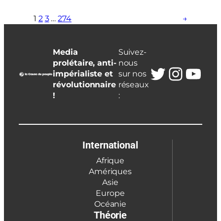
1
2
3
…
274
→
Media
Suivez-
prolétaire, anti-
nous
Twitter
Insta
You
impérialiste et
sur nos
révolutionnaire
réseaux
!
:
International
Afrique
Amériques
Asie
Europe
Océanie
Théorie