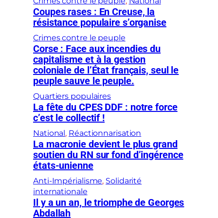
Crimes contre le peuple
, 
National
Coupes rases : En Creuse, la
résistance populaire s’organise
Crimes contre le peuple
Corse : Face aux incendies du
capitalisme et à la gestion
coloniale de l’État français, seul le
peuple sauve le peuple.
Quartiers populaires
La fête du CPES DDF : notre force
c’est le collectif !
National
, 
Réactionnarisation
La macronie devient le plus grand
soutien du RN sur fond d’ingérence
états-unienne
Anti-Impérialisme
, 
Solidarité
internationale
Il y a un an, le triomphe de Georges
Abdallah